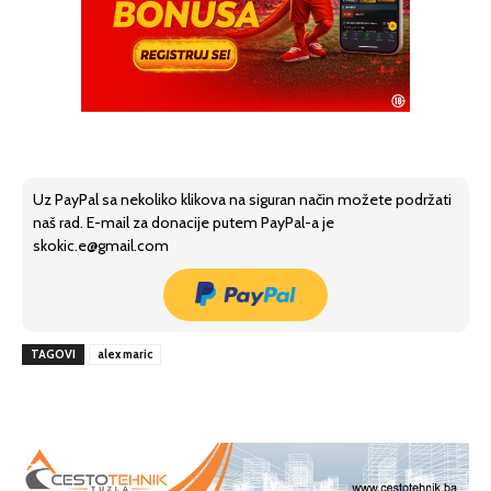
Uz PayPal sa nekoliko klikova na siguran način možete podržati
naš rad. E-mail za donacije putem PayPal-a je
skokic.e@gmail.com
TAGOVI
alex maric