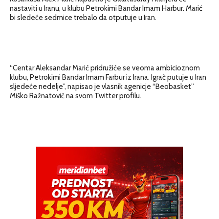
nastaviti u Iranu, u klubu Petrokimi Bandar Imam Harbur. Marić
bi sledeće sedmice trebalo da otputuje u Iran.
“Centar Aleksandar Marić pridružiće se veoma ambicioznom
klubu, Petrokimi Bandar Imam Farbur iz Irana. Igrač putuje u Iran
sljedeće nedelje”, napisao je vlasnik agenicje “Beobasket”
Miško Ražnatović na svom Twitter profilu.