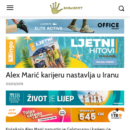
Alex Marić karijeru nastavlja u Iranu
03/03/2015
Košarkaša Alex Marić napustio je Galatasaray i karijeru će