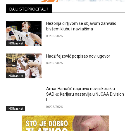
DA LI STE PROČITALI?
Hezonja dirljivom se objavom zahvalio
bivšem klubu i navijačima
09/08/2026
INObasket
Hadžifejzović potpisao novi ugovor
08/08/2026
INObasket
Amar Hanušić napravio novi iskorak u
SAD-u: Karijeru nastavlja u NJCAA Division
I
06/08/2026
INObasket