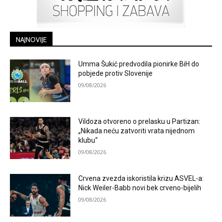
NAJNOVIJE
Umma Šukić predvodila pionirke BiH do
pobjede protiv Slovenije
09/08/2026
Vildoza otvoreno o prelasku u Partizan:
„Nikada neću zatvoriti vrata nijednom
klubu“
09/08/2026
Crvena zvezda iskoristila krizu ASVEL-a:
Nick Weiler-Babb novi bek crveno-bijelih
09/08/2026