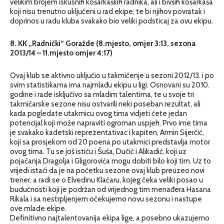
velikim brojem iskusnih košarkaških radnika, ali i bivših košarkaša
koji nisu trenutno uključeni u rad ekipe, te bi njihov povratak i
doprinos u radu kluba svakako bio veliki podsticaj za ovu ekipu.
8. KK „Radnički“ Goražde (8.mjesto, omjer 3:13, sezona
2013/14 – 11.mjesto omjer 4:17)
Ovaj klub se aktivno uključio u takmičenje u sezoni 2012/13. i po
svim statistikama ima najmlađu ekipu u ligi. Osnovani su 2010.
godine i rade isključivo sa mladim talentima, te u svoje tri
takmičarske sezone nisu ostvarili neki poseban rezultat, ali
kada pogledate utakmicu ovog tima vidjeti ćete jedan
potencijal koji može napraviti ogroman uspjeh. Prvo ime tima
je svakako kadetski reprezentativac i kapiten, Armin Sijerčić,
koji sa prosjekom od 20 poena po utakmici predstavlja motor
ovog tima. Tu se još ističu i Šuša, Dučić i Alikadić, koji uz
pojačanja Dragolja i Gligorovića mogu dobiti bilo koji tim. Uz to
vrijedi istaći da je na početku sezone ovaj klub preuzeo novi
trener, a radi se o Elvedinu Klačaru, kojeg čeka veliki posao u
budućnosti koji je podržan od vrijednog tim menađera Hasana
Rikala i sa nestrpljenjem očekujemo novu sezonu i nastupe
ove mlade ekipe.
Definitivno najtalentovanija ekipa lige, a posebno ukazujemo