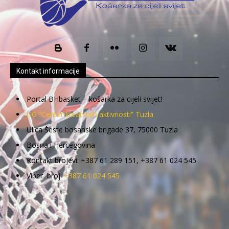
Kontakt informacije
Portal BHbasket – košarka za cijeli svijet!
UG “Centar kreativnih aktivnosti” Tuzla
Ulica Šeste bosanske brigade 37, 75000 Tuzla
Bosna i Hercegovina
Kontakt brojevi: +387 61 289 151, +387 61 024 545
Viber broj:
+387 61 024 545