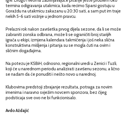
igre. Drugo i veoma zabrinjavajuće pitanje jeste problem oko
termina odigravanja utakmica, kada recimo Sparsi gostuju u
Goraždu na utakmicu zakazanu u 20:30 sati, a sam put im traje
nekih 5-6 sati vožnje u jednom pravcu.
Prelazni rok nakon završetka prvog dijela sezone, da li se može
zabraniti zonska odbrana, može li se ograničiti broj starijih
igrača u ekipi, izmjena kalendara takmičenja i još neka slična
konstruktivna mišljenja i pitanja su se mogla čuti na ovim i
sličnim događajima.
Na potezu je KSBiH, odnosno, regionalni uredi u Zenici i Tuzli,
koji će u narednom periodu analizirati završenu sezonu, a lično
se nadam da će ponuditi i nešto novo u narednoj.
Klubovima predstoji zbrajanje rezultata, potraga za novim
imenima i naravno svježim novcem sponzora, bez čijeg
podsticaja sve ovo ne bi funkcionisalo.
Avdo Aždajić