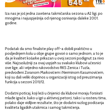
Iza nas je još jedna završena takmičarska sezona u A2 ligi, po
mnogima i najuspješnija od njenog osnivanja daleke 2001.
godine.
Podatak da smo finaliste play off-a dobili praktično u
posljednjem kolu u obje grupe govori o samo jednom, a to je
da je kvalitet košarke prikazan u ovoj sezoni podignut za nivo
više. Najzaslužniji za ovaj uspjeh su svakako klubovi učesnici
ove lige, ali i vrijedno rukovodstvo RKS Zenica i Tuzla,
predvođeni Zoranom Markovićem i Nerminom Kasumovićem,
koji su dali veliki doprinos u organizaciji istog od preuzimanja
funkcija u sezoni 2011/12.
Dodatni poticaj, koji leži u činjenici da klubovi moraju forsirati
mlađe igrače, kako u igri u aktivnoj petorci, tako i u rosteru tima,
polako daje vidljive rezultate, što je dodatni razlog podizanja
kvaliteta ligaških utakmica i samog takmičenja.