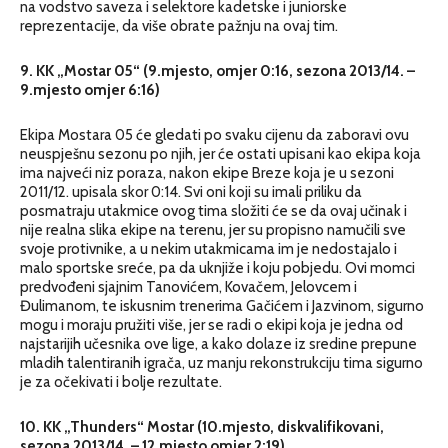
na vodstvo saveza i selektore kadetske i juniorske
reprezentacije, da više obrate pažnju na ovaj tim.
9. KK „Mostar 05“ (9.mjesto, omjer 0:16, sezona 2013/14. –
9.mjesto omjer 6:16)
Ekipa Mostara 05 će gledati po svaku cijenu da zaboravi ovu
neuspješnu sezonu po njih, jer će ostati upisani kao ekipa koja
ima najveći niz poraza, nakon ekipe Breze koja je u sezoni
2011/12. upisala skor 0:14. Svi oni koji su imali priliku da
posmatraju utakmice ovog tima složiti će se da ovaj učinak i
nije realna slika ekipe na terenu, jer su propisno namučili sve
svoje protivnike, a u nekim utakmicama im je nedostajalo i
malo sportske sreće, pa da uknjiže i koju pobjedu. Ovi momci
predvođeni sjajnim Tanovićem, Kovačem, Jelovcem i
Đulimanom, te iskusnim trenerima Gačićem i Jazvinom, sigurno
mogu i moraju pružiti više, jer se radi o ekipi koja je jedna od
najstarijih učesnika ove lige, a kako dolaze iz sredine prepune
mladih talentiranih igrača, uz manju rekonstrukciju tima sigurno
je za očekivati i bolje rezultate.
10. KK „Thunders“ Mostar (10.mjesto, diskvalifikovani,
sezona 2013/14. – 12.mjesto omjer 2:19)