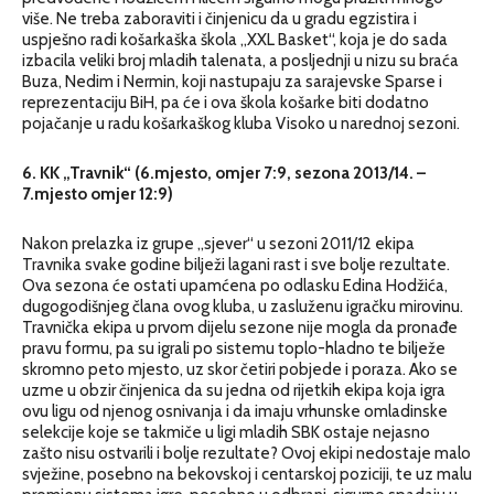
više. Ne treba zaboraviti i činjenicu da u gradu egzistira i
uspješno radi košarkaška škola „XXL Basket“, koja je do sada
izbacila veliki broj mladih talenata, a posljednji u nizu su braća
Buza, Nedim i Nermin, koji nastupaju za sarajevske Sparse i
reprezentaciju BiH, pa će i ova škola košarke biti dodatno
pojačanje u radu košarkaškog kluba Visoko u narednoj sezoni.
6. KK „Travnik“ (6.mjesto, omjer 7:9, sezona 2013/14. –
7.mjesto omjer 12:9)
Nakon prelazka iz grupe „sjever“ u sezoni 2011/12 ekipa
Travnika svake godine bilježi lagani rast i sve bolje rezultate.
Ova sezona će ostati upamćena po odlasku Edina Hodžića,
dugogodišnjeg člana ovog kluba, u zasluženu igračku mirovinu.
Travnička ekipa u prvom dijelu sezone nije mogla da pronađe
pravu formu, pa su igrali po sistemu toplo-hladno te bilježe
skromno peto mjesto, uz skor četiri pobjede i poraza. Ako se
uzme u obzir činjenica da su jedna od rijetkih ekipa koja igra
ovu ligu od njenog osnivanja i da imaju vrhunske omladinske
selekcije koje se takmiče u ligi mladih SBK ostaje nejasno
zašto nisu ostvarili i bolje rezultate? Ovoj ekipi nedostaje malo
svježine, posebno na bekovskoj i centarskoj poziciji, te uz malu