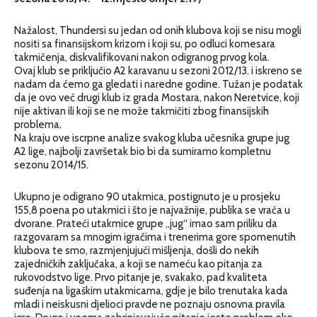
Nažalost, Thundersi su jedan od onih klubova koji se nisu mogli
nositi sa finansijskom krizom i koji su, po odluci komesara
takmičenja, diskvalifikovani nakon odigranog prvog kola.
Ovaj klub se priključio A2 karavanu u sezoni 2012/13. i iskreno se
nadam da ćemo ga gledati i naredne godine. Tužan je podatak
da je ovo već drugi klub iz grada Mostara, nakon Neretvice, koji
nije aktivan ili koji se ne može takmičiti zbog finansijskih
problema.
Na kraju ove iscrpne analize svakog kluba učesnika grupe jug
A2 lige, najbolji završetak bio bi da sumiramo kompletnu
sezonu 2014/15.
Ukupno je odigrano 90 utakmica, postignuto je u prosjeku
155,8 poena po utakmici i što je najvažnije, publika se vraća u
dvorane. Prateći utakmice grupe „jug“ imao sam priliku da
razgovaram sa mnogim igračima i trenerima gore spomenutih
klubova te smo, razmjenjujući mišljenja, došli do nekih
zajedničkih zaključaka, a koji se nameću kao pitanja za
rukovodstvo lige. Prvo pitanje je, svakako, pad kvaliteta
suđenja na ligaškim utakmicama, gdje je bilo trenutaka kada
mladi i neiskusni djelioci pravde ne poznaju osnovna pravila