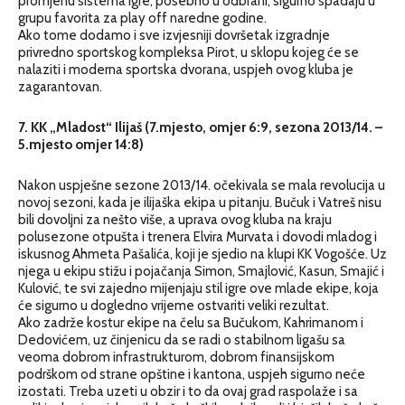
promjenu sistema igre, posebno u odbrani, sigurno spadaju u
grupu favorita za play off naredne godine.
Ako tome dodamo i sve izvjesniji dovršetak izgradnje
privredno sportskog kompleksa Pirot, u sklopu kojeg će se
nalaziti i moderna sportska dvorana, uspjeh ovog kluba je
zagarantovan.
7. KK „Mladost“ Ilijaš (7.mjesto, omjer 6:9, sezona 2013/14. –
5.mjesto omjer 14:8)
Nakon uspješne sezone 2013/14. očekivala se mala revolucija u
novoj sezoni, kada je ilijaška ekipa u pitanju. Bučuk i Vatreš nisu
bili dovoljni za nešto više, a uprava ovog kluba na kraju
polusezone otpušta i trenera Elvira Murvata i dovodi mladog i
iskusnog Ahmeta Pašalića, koji je sjedio na klupi KK Vogošće. Uz
njega u ekipu stižu i pojačanja Simon, Smajlović, Kasun, Smajić i
Kulović, te svi zajedno mijenjaju stil igre ove mlade ekipe, koja
će sigurno u dogledno vrijeme ostvariti veliki rezultat.
Ako zadrže kostur ekipe na čelu sa Bučukom, Kahrimanom i
Dedovićem, uz činjenicu da se radi o stabilnom ligašu sa
veoma dobrom infrastrukturom, dobrom finansijskom
podrškom od strane opštine i kantona, uspjeh sigurno neće
izostati. Treba uzeti u obzir i to da ovaj grad raspolaže i sa