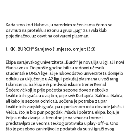
Kada smo kod klubova, u narednim rečenicama ćemo se
osvrnuti na proteklu sezonu u grupi „jug“ za svaki klub
pojedinačno, uz osvrt na ostvareni plasman.
1. KK „BURCH“ Sarajevo (1.mjesto, omjer: 13:3)
Ekipa sarajevskog univerziteta „Burch“ je novajlija u ligi, ali i novi
član saveza. Do prošle godine bili su redovni učesnik
studentske UNSA lige, ali je rukovodstvo univerziteta donijelo
odluku za uključenje u A2 ligu i pokušaj plasmana u veći rang
takmičenja. Sa klupe ih predvodi iskusni trener Kemal
Šečerović koji je prije početka sezone doveo nekoliko
kvalitetnih igrača u ovaj tim, prije svih Kurtagića, Salčina i Balića,
ali kako je sezona odmicala uočena je potreba za par
kvalitetnih vanjskih igrača, pa u prelaznom roku dovode Jahića i
Velića, što je bio pun pogodak. Mlada i poletna ekipa, koja je
željna dokazivanja, a trenutno je na vrhuncu forme i
predstavljati će veoma teškog protivnika u play-off-u. Ono
što je posebno zanimljivo je podatak da su svi igrači ovog