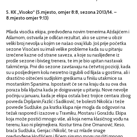
5. KK „Visoko“ (5.mjesto, omjer 8:8, sezona 2013/14. –
8.mjesto omjer 9:13)
Mlada visočka ekipa, predvođena novim trenerima Aždajićem i
Ašlamom, ostvarila je odličan rezultat, ako se uzme u obzir
veliki broj nevolja u kojim se našao ovaj klub. Još prije početka
sezone Visočani su imali velike probleme kada su u pitanju
izrečene kazne od strane saveza, a koje su naslijeđene iz
prošle sezone i bivšeg trenera, te im je bio upitan nastavak
takmičenja. Prvi dio sezone završavaju na četvrtoj poziciji, kada
su u posljednjem kolu nesretno izgubili od Ilijaša u gostima, ali i
drastično oštećeni sudijskim greškama u finišu utakmice sa
mostarskim Sparsima. Ispostavit će se na kraju da su ova dva
poraza bila ključna kada je doigravanje u pitanju. Nove nevolje
počinju u januaru, kada je ekipa ostala bez trojice centara zbog
povreda Drpljanin,Fazlić i Sadiković, te bolesti Nikolića i teže
povrede Sudžuke, pa kratka klupa nije mogla da odgovori na
težak raspored i izazove u Travniku, Mostaru i Goraždu. Ekipa
koja može postići mnogo više, ali koja nema klasičnog vođu na
terenu, kao ni plejmejkera. Kostur tima čine Omanović, Keso,
braća Sudžuka, Genjac i Nikolić, te uz mlade snage
predvođene Hodžićem i Ilićem sigurno mogu pružiti mnogo