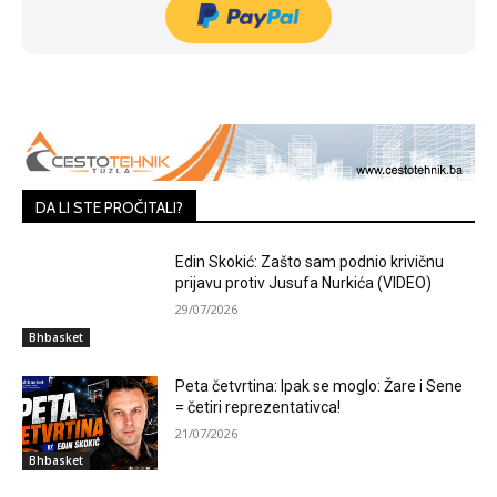
DA LI STE PROČITALI?
Edin Skokić: Zašto sam podnio krivičnu
prijavu protiv Jusufa Nurkića (VIDEO)
29/07/2026
Bhbasket
Peta četvrtina: Ipak se moglo: Žare i Sene
= četiri reprezentativca!
21/07/2026
Bhbasket