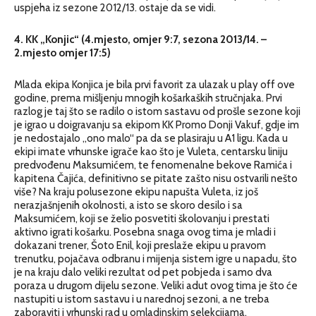
uspjeha iz sezone 2012/13. ostaje da se vidi.
4. KK „Konjic“ (4.mjesto, omjer 9:7, sezona 2013/14. –
2.mjesto omjer 17:5)
Mlada ekipa Konjica je bila prvi favorit za ulazak u play off ove
godine, prema mišljenju mnogih košarkaških stručnjaka. Prvi
razlog je taj što se radilo o istom sastavu od prošle sezone koji
je igrao u doigravanju sa ekipom KK Promo Donji Vakuf, gdje im
je nedostajalo „ono malo“ pa da se plasiraju u A1 ligu. Kada u
ekipi imate vrhunske igrače kao što je Vuleta, centarsku liniju
predvođenu Maksumićem, te fenomenalne bekove Ramića i
kapitena Čajića, definitivno se pitate zašto nisu ostvarili nešto
više? Na kraju polusezone ekipu napušta Vuleta, iz još
nerazjašnjenih okolnosti, a isto se skoro desilo i sa
Maksumićem, koji se želio posvetiti školovanju i prestati
aktivno igrati košarku. Posebna snaga ovog tima je mladi i
dokazani trener, Šoto Enil, koji preslaže ekipu u pravom
trenutku, pojačava odbranu i mijenja sistem igre u napadu, što
je na kraju dalo veliki rezultat od pet pobjeda i samo dva
poraza u drugom dijelu sezone. Veliki adut ovog tima je što će
nastupiti u istom sastavu i u narednoj sezoni, a ne treba
zaboraviti i vrhunski rad u omladinskim selekcijama.