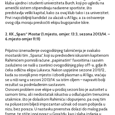
kluba ujedno i studenti univerziteta Burch, koji po ugledu na
američki sistem stipendiraju nadarene sportiste, što
predstavlja veliki kapital, kako za ovaj klub tako i za univerzitet.
Prvi i najozbiljniji kandidat za ulazak u A1 ligu, a za ostvarenje
ovog cilja moraju preskočiti ekipu bugojanske Iskre.
2. KK „Spars“ Mostar (1.mjesto, omjer: 13:3, sezona 2013/14. –
6.mjesto omjer 11:11)
Prijatno iznenađenje ovogodišnjeg takmičenja je svakako
mostarski tim „Sparsa“, koji su predvođeni iskusnim kapitenom
Rahimićem pomrsili račune „papirnatim“ favoritima i sasvim
zasluženo se našli u završnici ovogodišnjeg play off-a, gdje ih
čeka odlična ekipa Lukavca. Nakon uspješne sezone 2011/12.,
kada su osvojili prvo mjesto i izborili plasman u A1 ligu, vraćaju
se u niži rang u sezoni 2013/14. sa istim ciljem – napraviti bolji
rezultat sa podmlađenim sastavom.
Osnovni problem ove ekipe u prošloj sezoni bio je autoritet u
samom timu, ali i nedostatak iskustva u odlučujućim trenucima
utakmice, što je dolaskom Rahimića i dopunjeno, pa ovaj tim
na polusezoni bilježi impozantan učinak od osam pobjeda u
nizu, bez poraza. U nastavku prvenstva dolazi do malog pada
forme, te stiže i prvi poraz u Goraždu, kao i slaba izdanja u