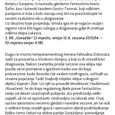
Konjicu i Sarajevu. U nastavku gledamo fantastičnu braću
Šafro, kao i šuterski tandem Gosto-Tanović, koji odličnim
partijama iz kola u kolo vraćaju svoj tim na pravi kolosjek te
sasvim zasluženo idu u doigravanje.
Uz iskustvo koje posjeduju, timska igra im je najjače oružje i
sigurno neće biti lagan zalogaj u doigravanju gdje ih očekuje
odlična ekipa Lukavca.
3. KK „Goražde“ (3.mjesto, omjer 12:4, sezona 2013/14. –
10.mjesto omjer 4:18)
Dugo će momci temperamentnog trenera Fahrudina Džinovića
žaliti za porazima u Visokom i Konjicu, a koji su ih ostavili bez
doigravanja. Nakon završetka prošle sezone ova ekipa nije
pravila veće promjene u igračkom kadru sve do kraja
polusezone, kada dovode čak sedam novih igrača, od kojih su
stvarna pojačanja Tadić (najbolji strijelac ekipe u drugom
dijelu), Kajević i Živić. Uz njih su proradili Veselinović, Hadžimusić
i Kovačević, te do kraja regularnog dijela prave fantastičnu
seriju od devet uzastopnih pobjeda, što predstavlja veliki
uspjeh, ali će se ispostaviti, nedovoljno za iskorak više. Ovaj
sastav vjerovatno nećemo gledati i naredne sezone, jer se radi
o velikom broju starijih igrača i vjerovatno slijedi podmlađivanje.
Koliko ćemo čekati na dobre partije Goraždana i ponavljanje