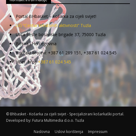
Portal BHbasket – košarka za cijeli svijet!
UG “Centar kreativnih aktivnosti” Tuzla
Ulica Šeste bosanske brigade 37, 75000 Tuzla
Bosna i Hercegovina
Kontakt brojevi: +387 61 289 151, +387 61 024 545
Viber broj:
+387 61 024 545
© Bhbasket - Košarka za cijeli svijet - Specijalizirani košarkaški portal.
Developed by:
Futura Multimedia d.o.o. Tuzla
Naslovna
Uslovi korištenja
Impressum