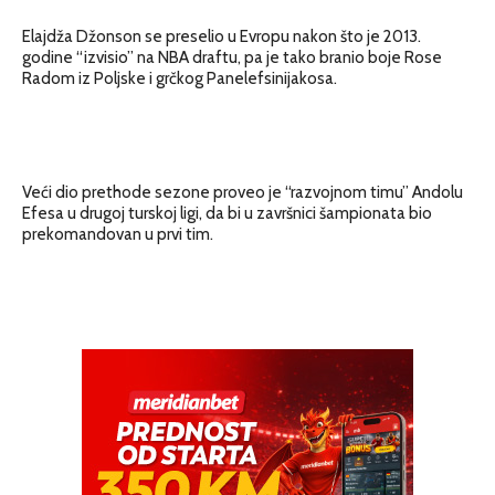
Elajdža Džonson se preselio u Evropu nakon što je 2013.
godine “izvisio” na NBA draftu, pa je tako branio boje Rose
Radom iz Poljske i grčkog Panelefsinijakosa.
Veći dio prethode sezone proveo je “razvojnom timu” Andolu
Efesa u drugoj turskoj ligi, da bi u završnici šampionata bio
prekomandovan u prvi tim.