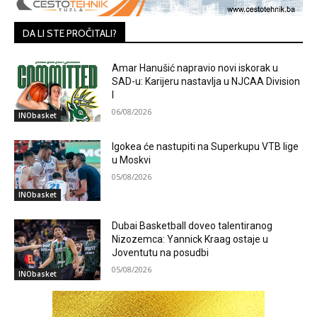
DA LI STE PROČITALI?
Amar Hanušić napravio novi iskorak u
SAD-u: Karijeru nastavlja u NJCAA Division
I
06/08/2026
INObasket
Igokea će nastupiti na Superkupu VTB lige
u Moskvi
05/08/2026
INObasket
Dubai Basketball doveo talentiranog
Nizozemca: Yannick Kraag ostaje u
Joventutu na posudbi
05/08/2026
INObasket