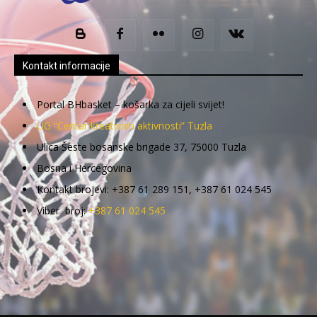
Kontakt informacije
Portal BHbasket – košarka za cijeli svijet!
UG “Centar kreativnih aktivnosti” Tuzla
Ulica Šeste bosanske brigade 37, 75000 Tuzla
Bosna i Hercegovina
Kontakt brojevi: +387 61 289 151, +387 61 024 545
Viber broj:
+387 61 024 545