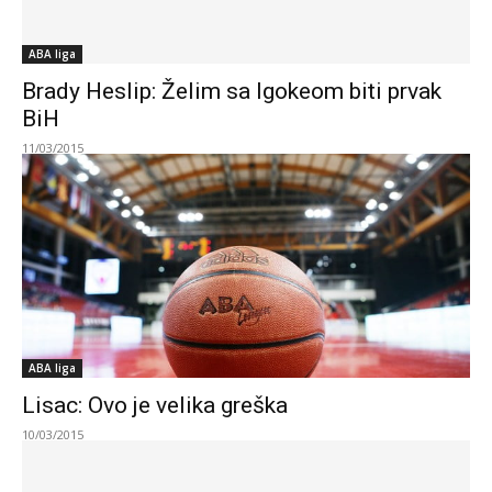
ABA liga
Brady Heslip: Želim sa Igokeom biti prvak
BiH
11/03/2015
ABA liga
Lisac: Ovo je velika greška
10/03/2015