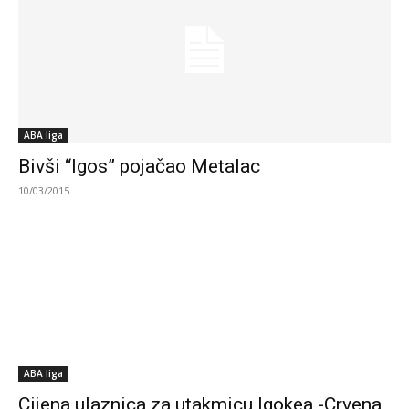
ABA liga
Bivši “Igos” pojačao Metalac
10/03/2015
ABA liga
Cijena ulaznica za utakmicu Igokea -Crvena