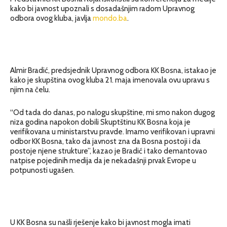
kako bi javnost upoznali s dosadašnjim radom Upravnog
odbora ovog kluba, javlja
mondo.ba
.
Almir Bradić, predsjednik Upravnog odbora KK Bosna, istakao je
kako je skupština ovog kluba 21. maja imenovala ovu upravu s
njim na čelu.
“Od tada do danas, po nalogu skupštine, mi smo nakon dugog
niza godina napokon dobili Skuptštinu KK Bosna koja je
verifikovana u ministarstvu pravde. Imamo verifikovan i upravni
odbor KK Bosna, tako da javnost zna da Bosna postoji i da
postoje njene strukture”, kazao je Bradić i tako demantovao
natpise pojedinih medija da je nekadašnji prvak Evrope u
potpunosti ugašen.
U KK Bosna su našli rješenje kako bi javnost mogla imati