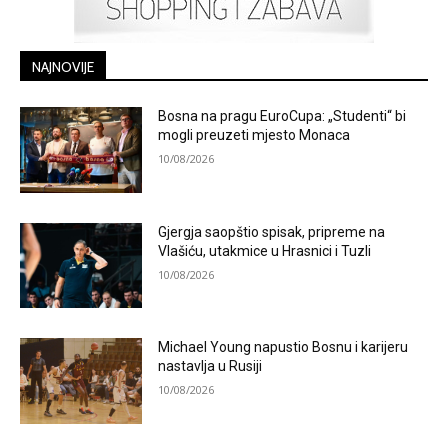
NAJNOVIJE
Bosna na pragu EuroCupa: „Studenti“ bi
mogli preuzeti mjesto Monaca
10/08/2026
Gjergja saopštio spisak, pripreme na
Vlašiću, utakmice u Hrasnici i Tuzli
10/08/2026
Michael Young napustio Bosnu i karijeru
nastavlja u Rusiji
10/08/2026