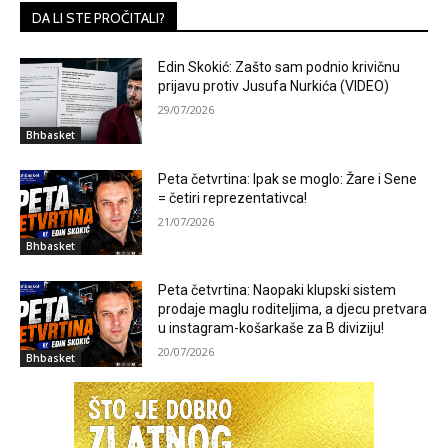
DA LI STE PROČITALI?
Edin Skokić: Zašto sam podnio krivičnu
prijavu protiv Jusufa Nurkića (VIDEO)
29/07/2026
Bhbasket
Peta četvrtina: Ipak se moglo: Žare i Sene
= četiri reprezentativca!
21/07/2026
Bhbasket
Peta četvrtina: Naopaki klupski sistem
prodaje maglu roditeljima, a djecu pretvara
u instagram-košarkaše za B diviziju!
20/07/2026
Bhbasket