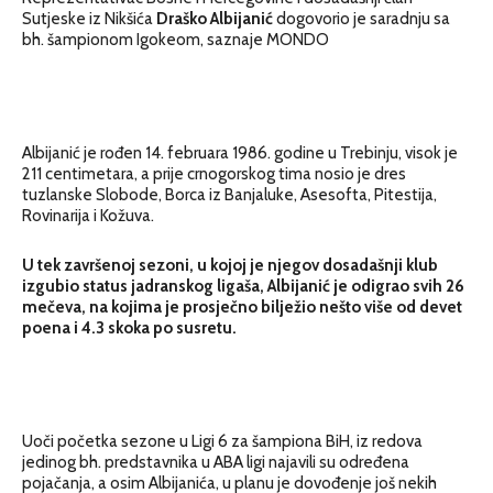
Sutjeske iz Nikšića
Draško Albijanić
dogovorio je saradnju sa
bh. šampionom Igokeom, saznaje MONDO
Albijanić je rođen 14. februara 1986. godine u Trebinju, visok je
211 centimetara, a prije crnogorskog tima nosio je dres
tuzlanske Slobode, Borca iz Banjaluke, Asesofta, Pitestija,
Rovinarija i Kožuva.
U tek završenoj sezoni, u kojoj je njegov dosadašnji klub
izgubio status jadranskog ligaša, Albijanić je odigrao svih 26
mečeva, na kojima je prosječno bilježio nešto više od devet
poena i 4.3 skoka po susretu.
Uoči početka sezone u Ligi 6 za šampiona BiH, iz redova
jedinog bh. predstavnika u ABA ligi najavili su određena
pojačanja, a osim Albijanića, u planu je dovođenje još nekih