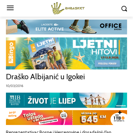
Draško Albijanić u Igokei
10/03/2016
Reprezentativac Bosne i Hercegovine i dosadašnji član