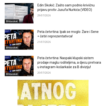
Edin Skokić: Zašto sam podnio krivičnu
prijavu protiv Jusufa Nurkića (VIDEO)
29/07/2026
Bhbasket
Peta četvrtina: Ipak se moglo: Žare i Sene
= četiri reprezentativca!
21/07/2026
Bhbasket
Peta četvrtina: Naopaki klupski sistem
prodaje maglu roditeljima, a djecu pretvara
u instagram-košarkaše za B diviziju!
20/07/2026
Bhbasket