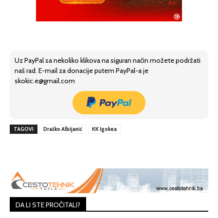
Uz PayPal sa nekoliko klikova na siguran način možete podržati
naš rad. E-mail za donacije putem PayPal-a je
skokic.e@gmail.com
TAGOVI
Draško Albijanić
KK Igokea
DA LI STE PROČITALI?