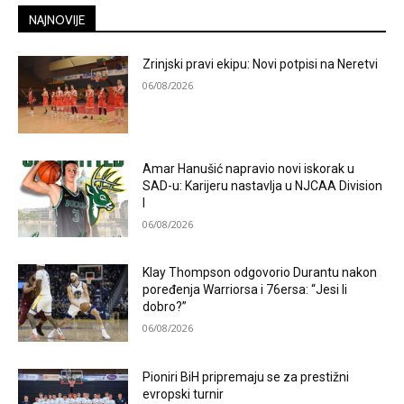
NAJNOVIJE
Zrinjski pravi ekipu: Novi potpisi na Neretvi
06/08/2026
Amar Hanušić napravio novi iskorak u
SAD-u: Karijeru nastavlja u NJCAA Division
I
06/08/2026
Klay Thompson odgovorio Durantu nakon
poređenja Warriorsa i 76ersa: “Jesi li
dobro?”
06/08/2026
Pioniri BiH pripremaju se za prestižni
evropski turnir