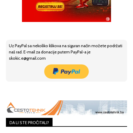
Uz PayPal sa nekoliko klikova na siguran način možete podržati
naš rad. E-mail za donacije putem PayPal-a je
skokic.e@gmail.com
DA LI STE PROČITALI?