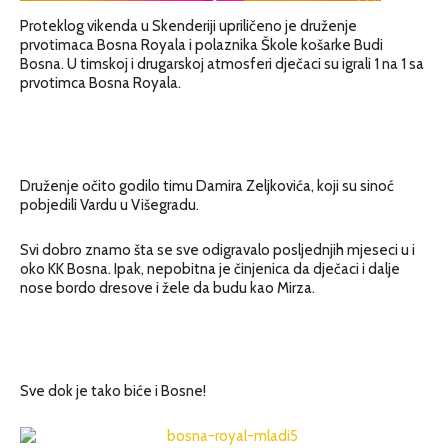
Proteklog vikenda u Skenderiji upriličeno je druženje
prvotimaca Bosna Royala i polaznika Škole košarke Budi
Bosna. U timskoj i drugarskoj atmosferi dječaci su igrali 1 na 1 sa
prvotimca Bosna Royala.
Druženje očito godilo timu Damira Zeljkovića, koji su sinoć
pobjedili Vardu u Višegradu.
Svi dobro znamo šta se sve odigravalo posljednjih mjeseci u i
oko KK Bosna. Ipak, nepobitna je činjenica da dječaci i dalje
nose bordo dresove i žele da budu kao Mirza.
Sve dok je tako biće i Bosne!