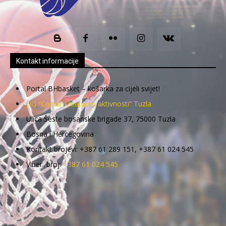
Kontakt informacije
Portal BHbasket – košarka za cijeli svijet!
UG “Centar kreativnih aktivnosti” Tuzla
Ulica Šeste bosanske brigade 37, 75000 Tuzla
Bosna i Hercegovina
Kontakt brojevi: +387 61 289 151, +387 61 024 545
Viber broj:
+387 61 024 545