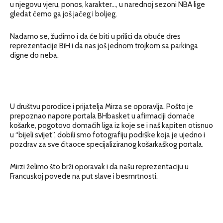
u njegovu vjeru, ponos, karakter…, u narednoj sezoni NBA lige
gledat ćemo ga još jačeg i boljeg.
Nadamo se, žudimo i da će biti u prilici da obuče dres
reprezentacije BiH i da nas još jednom trojkom sa parkinga
digne do neba.
U društvu porodice i prijatelja Mirza se oporavlja. Pošto je
prepoznao napore portala BHbasket u afirmaciji domaće
košarke, pogotovo domaćih liga iz koje se i naš kapiten otisnuo
u “bijeli svijet”, dobili smo fotografiju podrške koja je ujedno i
pozdrav za sve čitaoce specijaliziranog košarkaškog portala.
Mirzi želimo što brži oporavak i da našu reprezentaciju u
Francuskoj povede na put slave i besmrtnosti.