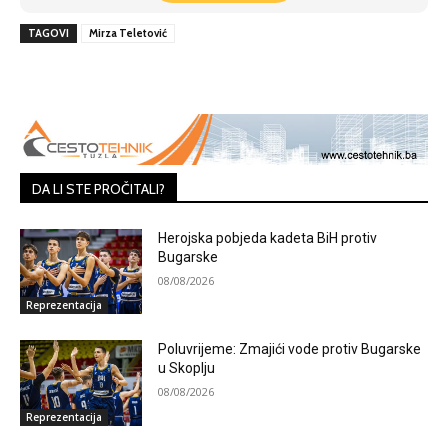
TAGOVI
Mirza Teletović
DA LI STE PROČITALI?
Herojska pobjeda kadeta BiH protiv
Bugarske
08/08/2026
Reprezentacija
Poluvrijeme: Zmajići vode protiv Bugarske
u Skoplju
08/08/2026
Reprezentacija