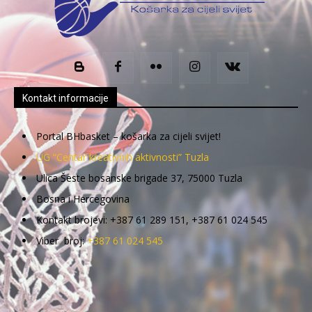
Kontakt informacije
Portal BHbasket – košarka za cijeli svijet!
UG “Centar kreativnih aktivnosti” Tuzla
Ulica Šeste bosanske brigade 37, 75000 Tuzla
Bosna i Hercegovina
Kontakt brojevi: +387 61 289 151, +387 61 024 545
Viber broj:
+387 61 024 545