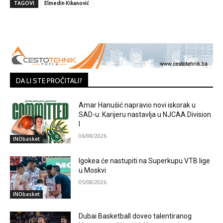
TAGOVI
Elmedin Kikanović
DA LI STE PROČITALI?
Amar Hanušić napravio novi iskorak u
SAD-u: Karijeru nastavlja u NJCAA Division
I
06/08/2026
INObasket
Igokea će nastupiti na Superkupu VTB lige
u Moskvi
05/08/2026
INObasket
Dubai Basketball doveo talentiranog