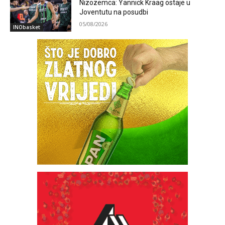
Nizozemca: Yannick Kraag ostaje u
Joventutu na posudbi
05/08/2026
INObasket