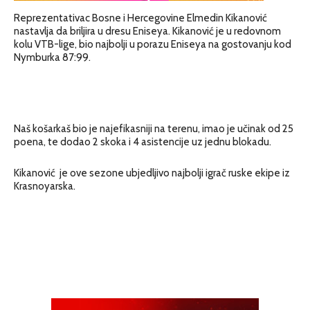
Reprezentativac Bosne i Hercegovine Elmedin Kikanović
nastavlja da briljira u dresu Eniseya. Kikanović je u redovnom
kolu VTB-lige, bio najbolji u porazu Eniseya na gostovanju kod
Nymburka 87:99.
Naš košarkaš bio je najefikasniji na terenu, imao je učinak od 25
poena, te dodao 2 skoka i 4 asistencije uz jednu blokadu.
Kikanović je ove sezone ubjedljivo najbolji igrač ruske ekipe iz
Krasnoyarska.