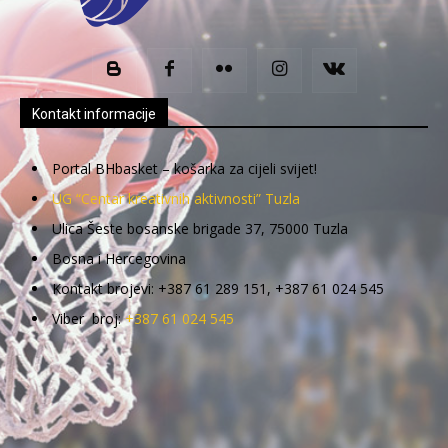
Kontakt informacije
Portal BHbasket – košarka za cijeli svijet!
UG “Centar kreativnih aktivnosti” Tuzla
Ulica Šeste bosanske brigade 37, 75000 Tuzla
Bosna i Hercegovina
Kontakt brojevi: +387 61 289 151, +387 61 024 545
Viber broj:
+387 61 024 545