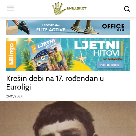
Krešin debi na 17. rođendan u
Euroligi
26/11/2024