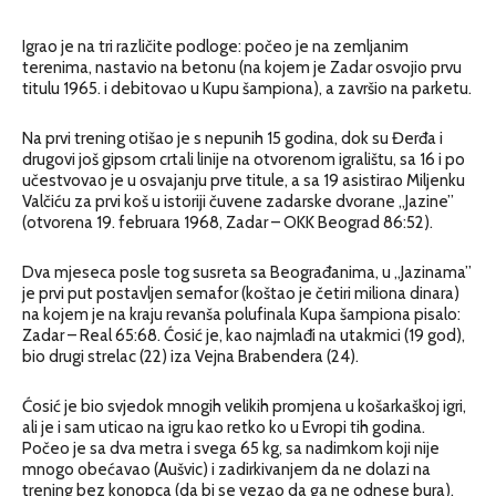
Igrao je na tri različite podloge: počeo je na zemljanim
terenima, nastavio na betonu (na kojem je Zadar osvojio prvu
titulu 1965. i debitovao u Kupu šampiona), a završio na parketu.
Na prvi trening otišao je s nepunih 15 godina, dok su Đerđa i
drugovi još gipsom crtali linije na otvorenom igralištu, sa 16 i po
učestvovao je u osvajanju prve titule, a sa 19 asistirao Miljenku
Valčiću za prvi koš u istoriji čuvene zadarske dvorane „Jazine”
(otvorena 19. februara 1968, Zadar – OKK Beograd 86:52).
Dva mjeseca posle tog susreta sa Beograđanima, u „Jazinama”
je prvi put postavljen semafor (koštao je četiri miliona dinara)
na kojem je na kraju revanša polufinala Kupa šampiona pisalo:
Zadar – Real 65:68. Ćosić je, kao najmlađi na utakmici (19 god),
bio drugi strelac (22) iza Vejna Brabendera (24).
Ćosić je bio svjedok mnogih velikih promjena u košarkaškoj igri,
ali je i sam uticao na igru kao retko ko u Evropi tih godina.
Počeo je sa dva metra i svega 65 kg, sa nadimkom koji nije
mnogo obećavao (Aušvic) i zadirkivanjem da ne dolazi na
trening bez konopca (da bi se vezao da ga ne odnese bura).