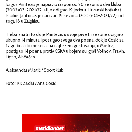
Jorgos Printezis je napravio raspon od 20 sezona u dva kluba
(2002/03-2021/22, ali je odigrao 19 jednu). Litvanski košarkaš
Paulius Jankunas je nanizao 19 sezona (2003/04-2021/22), od
toga 18 u Žalgirisu.
Treba znati i to da je Printezis u svoje prve tri sezone odigrao
ukupno 14 minuta i postigao svega dva poena, dok je Ćosić sa
17 godina i tri meseca, na najtežem gostovanju, u Moskvi,
postigao 14 poena protiv CSKA u kojem su igrali Voljnov, Travin,
Lipso, Alačačan…
Aleksandar Miletić / Sport klub
Foto:: KK Zadar / Ana Ćosić