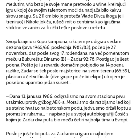
Međutim, vrlo brzo je svoje mane pretvorio u vrline, kreirajući
igru u kojoj će svojim talentom moći da nadjača bilo kakvu
sirovu snagu. Sa 211 cm bio je preteča Vlade Divca (koga je i
trenirao) i Nikole Jokića, rušeći mit o centrima kao igračima
striktno vezanim za fizički teške poslove u reketu.
Svoju karijeru u Kupu šampiona, u kojem je odigrao sedam
sezona (prva 1965/66, poslednja 1982/83), počeo je 27.
novembra, dan posle svog 17. rođendana, na već pomenutom
meču u Bukureštu: Dinamo (B) – Zadar 92:78. Postigao je šest
poena. Pošto je i u revanšu domaćim pobjedio sa 14 poena
razlike, Zadar se tek posle majstorice, na svom terenu (65:59),
plasirao u četvrtfinale (dve grupe po četiri ekipe) u kojem je
posebno upamtio jedan susret…
– Dana 13. januara 1966. odigrali smo na svom stadionu prvu
utakmicu protiv grčkog AEK-a. Morali smo da razbijamo led koji
se stalno hvatao na betonskom podu. Jedva smo držali loptu u
promrzlim rukama… – napisao je u svojoj autobiografiji Ćosić s
kojim je Zadar dva puta bio među četiri najbolja tima u Evropi.
Posle je još četiri puta za Zadranima igrao u najboljem