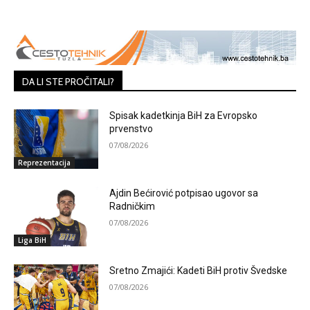
DA LI STE PROČITALI?
Spisak kadetkinja BiH za Evropsko
prvenstvo
07/08/2026
Reprezentacija
Ajdin Bećirović potpisao ugovor sa
Radničkim
07/08/2026
Liga BiH
Sretno Zmajići: Kadeti BiH protiv Švedske
07/08/2026