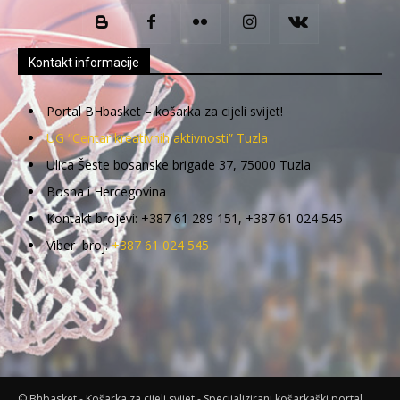
Kontakt informacije
Portal BHbasket – košarka za cijeli svijet!
UG “Centar kreativnih aktivnosti” Tuzla
Ulica Šeste bosanske brigade 37, 75000 Tuzla
Bosna i Hercegovina
Kontakt brojevi: +387 61 289 151, +387 61 024 545
Viber broj:
+387 61 024 545
© Bhbasket - Košarka za cijeli svijet - Specijalizirani košarkaški portal.