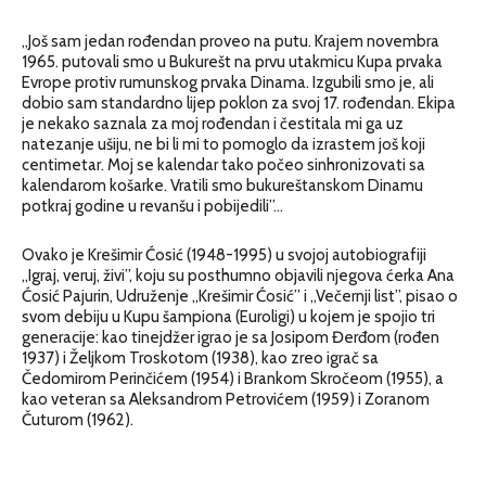
„Još sam jedan rođendan proveo na putu. Krajem novembra
1965. putovali smo u Bukurešt na prvu utakmicu Kupa prvaka
Evrope protiv rumunskog prvaka Dinama. Izgubili smo je, ali
dobio sam standardno lijep poklon za svoj 17. rođendan. Ekipa
je nekako saznala za moj rođendan i čestitala mi ga uz
natezanje ušiju, ne bi li mi to pomoglo da izrastem još koji
centimetar. Moj se kalendar tako počeo sinhronizovati sa
kalendarom košarke. Vratili smo bukureštanskom Dinamu
potkraj godine u revanšu i pobijedili”…
Ovako je Krešimir Ćosić (1948-1995) u svojoj autobiografiji
„Igraj, veruj, živi”, koju su posthumno objavili njegova ćerka Ana
Ćosić Pajurin, Udruženje „Krešimir Ćosić” i „Večernji list”, pisao o
svom debiju u Kupu šampiona (Euroligi) u kojem je spojio tri
generacije: kao tinejdžer igrao je sa Josipom Đerđom (rođen
1937) i Željkom Troskotom (1938), kao zreo igrač sa
Čedomirom Perinčićem (1954) i Brankom Skročeom (1955), a
kao veteran sa Aleksandrom Petrovićem (1959) i Zoranom
Čuturom (1962).