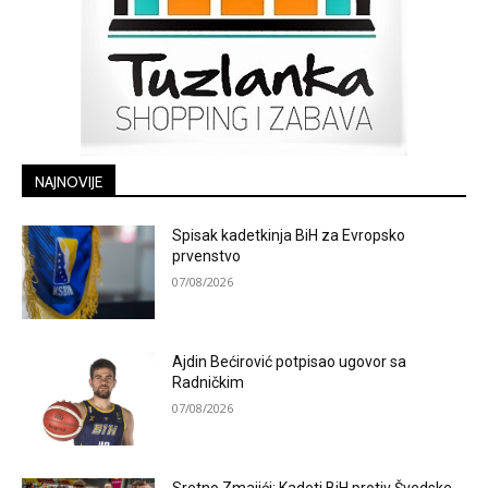
NAJNOVIJE
Spisak kadetkinja BiH za Evropsko
prvenstvo
07/08/2026
Ajdin Bećirović potpisao ugovor sa
Radničkim
07/08/2026
Sretno Zmajići: Kadeti BiH protiv Švedske