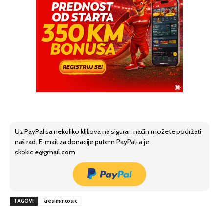
Uz PayPal sa nekoliko klikova na siguran način možete podržati
naš rad. E-mail za donacije putem PayPal-a je
skokic.e@gmail.com
TAGOVI
kresimir cosic