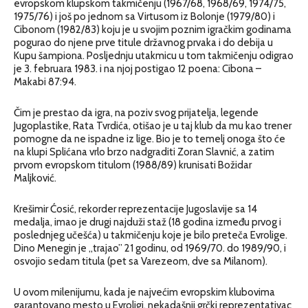
evropskom klupskom takmičenju (1967/68, 1968/69, 1974/75,
1975/76) i još po jednom sa Virtusom iz Bolonje (1979/80) i
Cibonom (1982/83) koju je u svojim poznim igračkim godinama
pogurao do njene prve titule državnog prvaka i do debija u
Kupu šampiona. Posljednju utakmicu u tom takmičenju odigrao
je 3. februara 1983. i na njoj postigao 12 poena: Cibona –
Makabi 87:94.
Čim je prestao da igra, na poziv svog prijatelja, legende
Jugoplastike, Rata Tvrdića, otišao je u taj klub da mu kao trener
pomogne da ne ispadne iz lige. Bio je to temelj onoga što će
na klupi Splićana vrlo brzo nadgraditi Zoran Slavnić, a zatim
prvom evropskom titulom (1988/89) krunisati Božidar
Maljković.
Krešimir Ćosić, rekorder reprezentacije Jugoslavije sa 14
medalja, imao je drugi najduži staž (18 godina između prvog i
poslednjeg učešća) u takmičenju koje je bilo preteča Evrolige.
Dino Menegin je „trajao” 21 godinu, od 1969/70. do 1989/90, i
osvojio sedam titula (pet sa Varezeom, dve sa Milanom).
U ovom milenijumu, kada je najvećim evropskim klubovima
garantovano mesto u Evroligi, nekadašnji grčki reprezentativac