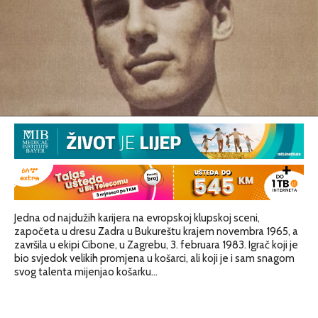
Jedna od najdužih karijera na evropskoj klupskoj sceni,
započeta u dresu Zadra u Bukureštu krajem novembra 1965, a
završila u ekipi Cibone, u Zagrebu, 3. februara 1983. Igrač koji je
bio svjedok velikih promjena u košarci, ali koji je i sam snagom
svog talenta mijenjao košarku…