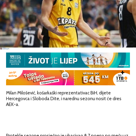
Milan Milošević, košarkaški reprezentativac BiH, dijete
Hercegovca i Sloboda Dite, i narednu sezonu nosit će dres
AEK-a.
Protekle sezone prosječno je ubacivao 8,7 poena po meču uz