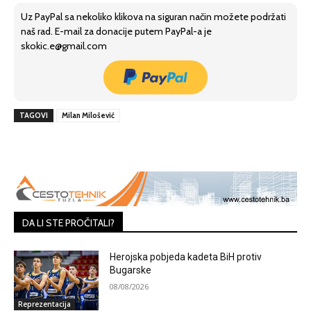
Uz PayPal sa nekoliko klikova na siguran način možete podržati
naš rad. E-mail za donacije putem PayPal-a je
skokic.e@gmail.com
TAGOVI
Milan Milošević
DA LI STE PROČITALI?
Herojska pobjeda kadeta BiH protiv
Bugarske
08/08/2026
Reprezentacija