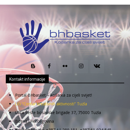
Kontakt informacije
Portal BHbasket – košarka za cijeli svijet!
UG “Centar kreativnih aktivnosti” Tuzla
Ulica Šeste bosanske brigade 37, 75000 Tuzla
Bosna i Hercegovina
Kontakt brojevi: +387 61 289 151, +387 61 024 545