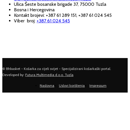
Ulica Šeste bosanske brigade 37, 75000 Tuzla
Bosna i Hercegovina
Kontakt brojevi: +387 61 289 151, +387 61 024 545
Viber broj:
+387 61 024 545
© Bhbasket - Košarka za cijeli svijet - Specijalizirani košarkaški portal.
Developed by:
Futura Multimedia d.o.o. Tuzla
Naslovna
Uslovi korištenja
Impressum