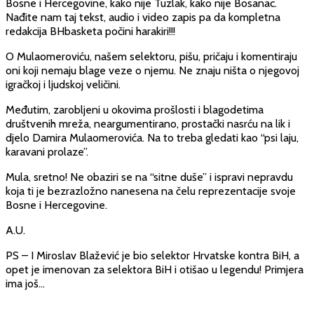
Bosne i Hercegovine, kako nije Tuzlak, kako nije Bosanac.
Nađite nam taj tekst, audio i video zapis pa da kompletna
redakcija BHbasketa počini harakiri!!!
O Mulaomeroviću, našem selektoru, pišu, pričaju i komentiraju
oni koji nemaju blage veze o njemu. Ne znaju ništa o njegovoj
igračkoj i ljudskoj veličini.
Međutim, zarobljeni u okovima prošlosti i blagodetima
društvenih mreža, neargumentirano, prostački nasrću na lik i
djelo Damira Mulaomerovića. Na to treba gledati kao “psi laju,
karavani prolaze”.
Mula, sretno! Ne obaziri se na “sitne duše” i ispravi nepravdu
koja ti je bezrazložno nanesena na čelu reprezentacije svoje
Bosne i Hercegovine.
A.U.
PS – I Miroslav Blažević je bio selektor Hrvatske kontra BiH, a
opet je imenovan za selektora BiH i otišao u legendu! Primjera
ima još…