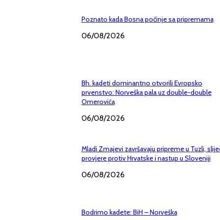
Poznato kada Bosna počinje sa pripremama
06/08/2026
Bh. kadeti dominantno otvorili Evropsko
prvenstvo: Norveška pala uz double-double
Omerovića
06/08/2026
Mladi Zmajevi završavaju pripreme u Tuzli, slij
provjere protiv Hrvatske i nastup u Sloveniji
06/08/2026
Bodrimo kadete: BiH – Norveška