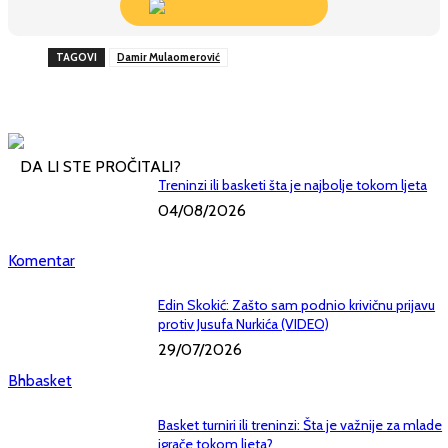
TAGOVI
Damir Mulaomerović
DA LI STE PROČITALI?
Treninzi ili basketi šta je najbolje tokom ljeta
04/08/2026
Komentar
Edin Skokić: Zašto sam podnio krivičnu prijavu
protiv Jusufa Nurkića (VIDEO)
29/07/2026
Bhbasket
Basket turniri ili treninzi: Šta je važnije za mlade
igrače tokom ljeta?