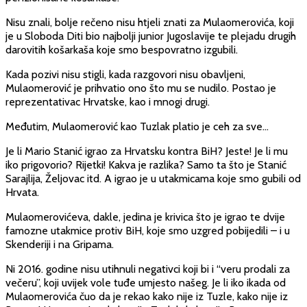
Nisu znali, bolje rečeno nisu htjeli znati za Mulaomerovića, koji
je u Sloboda Diti bio najbolji junior Jugoslavije te plejadu drugih
darovitih košarkaša koje smo bespovratno izgubili.
Kada pozivi nisu stigli, kada razgovori nisu obavljeni,
Mulaomerović je prihvatio ono što mu se nudilo. Postao je
reprezentativac Hrvatske, kao i mnogi drugi.
Međutim, Mulaomerović kao Tuzlak platio je ceh za sve…
Je li Mario Stanić igrao za Hrvatsku kontra BiH? Jeste! Je li mu
iko prigovorio? Rijetki! Kakva je razlika? Samo ta što je Stanić
Sarajlija, Željovac itd. A igrao je u utakmicama koje smo gubili od
Hrvata.
Mulaomerovićeva, dakle, jedina je krivica što je igrao te dvije
famozne utakmice protiv BiH, koje smo uzgred pobijedili – i u
Skenderiji i na Gripama.
Ni 2016. godine nisu utihnuli negativci koji bi i “veru prodali za
večeru”, koji uvijek vole tuđe umjesto našeg. Je li iko ikada od
Mulaomerovića čuo da je rekao kako nije iz Tuzle, kako nije iz