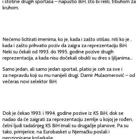
i stotine drugih sportaša – napustio BiH, što bi rekli, trbuhom za
kruhom.
Nećemo licitirati imenima, ko je, kada i zašto otišao, niti ko je ,
kada i zašto prihvatio poziv da zaigra za reprezentaciju BiH.
Neki su čekali od 1993. do 1995. godine pozive drugih
reprezentacija, a kada nisu dočekali obukli su dres s ljiljanima…
Samo jedan, ali samo jedan sportaš, platio je ceh za sve i
za nepravdu koji su mu nanijeli drugi. Damir Mulaomerović – od
večeras novi selektor BiH.
Dok je čekao 1993. i 1994. godine pozive iz KS BiH, dok se
nadao da će zaigrati za reprezentaciju zemlje u kojoj je rođen,
čelni ljudi tadašnjeg KS BiH imali su drugačije planove. Pa su
tako, primjerice, na Eurobasket u Njemačku poslali i
penzionisane košarkaše.