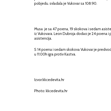
pobjedu. svladala je Vukovar sa 108:90.
Musa je sa 47 poena, 19 skokova i sedam asist
iz Vukovara. Leon Dubroja dodao je 24 poena i p
asistencija.
S 14 poena i sedam skokova Vukovar je predvodi
u 11:00h igra protiv Kastva.
Izvor:kkcedevita.hr
Photo: kkcedevita.hr