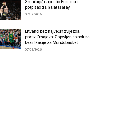
Smailagić napustio Euroligu i
potpisao za Galatasaray
07/08/2026
Litvanci bez najvećih zvijezda
protiv Zmajeva: Objavljen spisak za
kvalifikacije za Mundobasket
07/08/2026