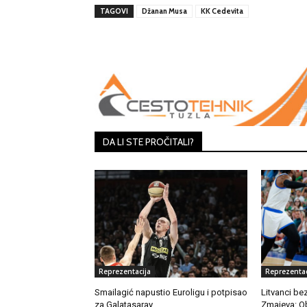
TAGOVI
Džanan Musa
KK Cedevita
Share
DA LI STE PROČITALI?
Reprezentacija
Reprezentac
Smailagić napustio Euroligu i potpisao
Litvanci be
za Galatasaray
Zmajeva: Ob