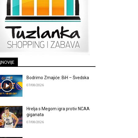
JNOVIJE
Bodrimo Zmajiće: BiH – Švedska
07/08/2026
Hrelja s Megom igra protiv NCAA
giganata
07/08/2026