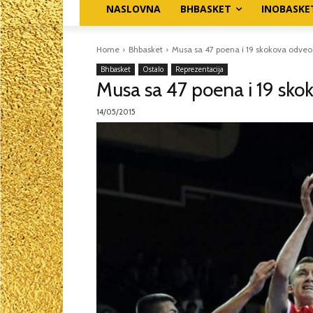
NASLOVNA
BHBASKET
INOBASKE
Home
Bhbasket
Musa sa 47 poena i 19 skokova odveo
Bhbasket
Ostalo
Reprezentacija
Musa sa 47 poena i 19 sko
14/05/2015