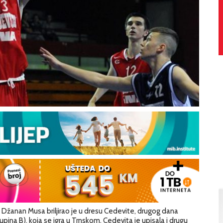
Džanan Musa briljirao je u dresu Cedevite, drugog dana
ina B), koja se igra u Trnskom, Cedevita je upisala i drugu