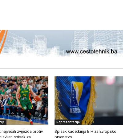
ija
Reprezentacija
z najvećih zvijezda protiv
Spisak kadetkinja BiH za Evropsko
javljen spisak za
prvenstvo