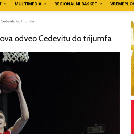
T
MULTIMEDIA
REGIONALNI BASKET
VREMEPLO
 Cedevitu do trijumfa
kova odveo Cedevitu do trijumfa