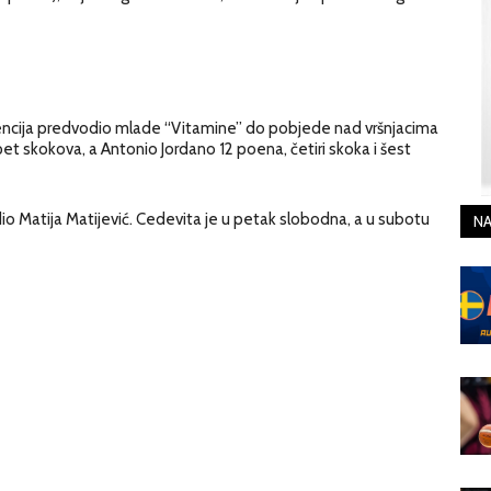
encija predvodio mlade “Vitamine” do pobjede nad vršnjacima
et skokova, a Antonio Jordano 12 poena, četiri skoka i šest
o Matija Matijević. Cedevita je u petak slobodna, a u subotu
NA