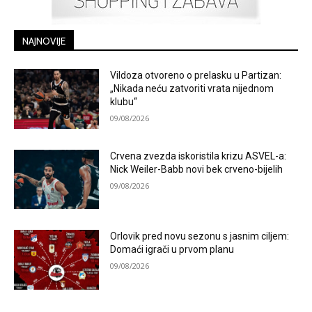
NAJNOVIJE
Vildoza otvoreno o prelasku u Partizan:
„Nikada neću zatvoriti vrata nijednom
klubu“
09/08/2026
Crvena zvezda iskoristila krizu ASVEL-a:
Nick Weiler-Babb novi bek crveno-bijelih
09/08/2026
Orlovik pred novu sezonu s jasnim ciljem:
Domaći igrači u prvom planu
09/08/2026