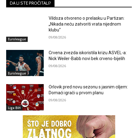
DA LI STE PROČITALI?
Vildoza otvoreno o prelasku u Partizan:
„Nikada neću zatvoriti vrata nijednom
klubu“
09/08/2026
Euroleague
Crvena zvezda iskoristila krizu ASVEL-a:
Nick Weiler-Babb novi bek crveno-bijelih
09/08/2026
Euroleague
Orlovik pred novu sezonu s jasnim ciljem:
Domaći igrači u prvom planu
09/08/2026
Liga BiH