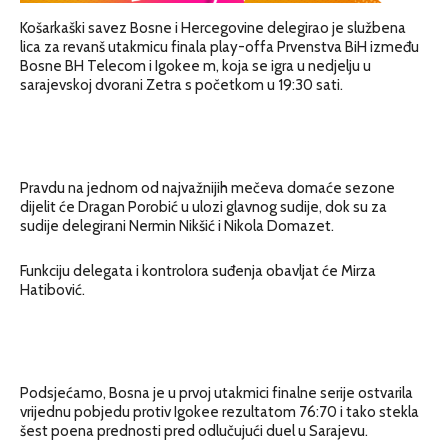
Košarkaški savez Bosne i Hercegovine delegirao je službena
lica za revanš utakmicu finala play-offa Prvenstva BiH između
Bosne BH Telecom i Igokee m, koja se igra u nedjelju u
sarajevskoj dvorani Zetra s početkom u 19:30 sati.
Pravdu na jednom od najvažnijih mečeva domaće sezone
dijelit će Dragan Porobić u ulozi glavnog sudije, dok su za
sudije delegirani Nermin Nikšić i Nikola Domazet.
Funkciju delegata i kontrolora suđenja obavljat će Mirza
Hatibović.
Podsjećamo, Bosna je u prvoj utakmici finalne serije ostvarila
vrijednu pobjedu protiv Igokee rezultatom 76:70 i tako stekla
šest poena prednosti pred odlučujući duel u Sarajevu.