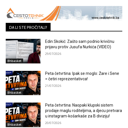
DA LI STE PROČITALI?
Edin Skokić: Zašto sam podnio krivičnu
prijavu protiv Jusufa Nurkića (VIDEO)
29/07/2026
Bhbasket
Peta četvrtina: Ipak se moglo: Žare i Sene
= četiri reprezentativca!
21/07/2026
Bhbasket
Peta četvrtina: Naopaki klupski sistem
prodaje maglu roditeljima, a djecu pretvara
u instagram-košarkaše za B diviziju!
20/07/2026
Bhbasket