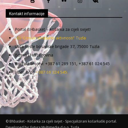
Kontakt informacije
Portal BHbasket – košarka za cijeli svijet!
UG “Centar kreativnih aktivnosti” Tuzla
Ulica Šeste bosanske brigade 37, 75000 Tuzla
Bosna i Hercegovina
Kontakt brojevi: +387 61 289 151, +387 61 024 545
Viber broj:
+387 61 024 545
© Bhbasket - Košarka za cijeli svijet - Specijalizirani košarkaški portal.
Developed by:
Futura Multimedia d.o.o. Tuzla