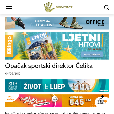
Opačak sportski direktor Čelika
04/09/2015
Ivan Opačak, nekadašnji reprezentativac BiH, imenovan je za