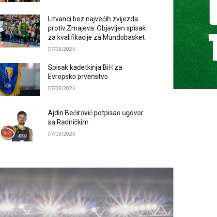
Litvanci bez najvećih zvijezda
protiv Zmajeva: Objavljen spisak
za kvalifikacije za Mundobasket
07/08/2026
Spisak kadetkinja BiH za
Evropsko prvenstvo
07/08/2026
Ajdin Bećirović potpisao ugovor
sa Radničkim
07/08/2026