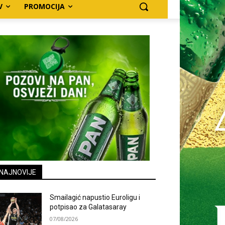
V
PROMOCIJA
NAJNOVIJE
Smailagić napustio Euroligu i
potpisao za Galatasaray
07/08/2026