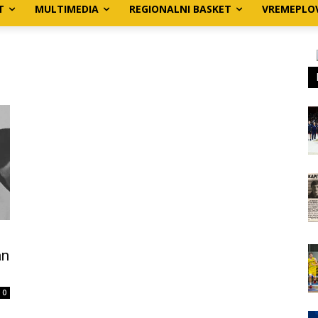
T
MULTIMEDIA
REGIONALNI BASKET
VREMEPLO
an
0