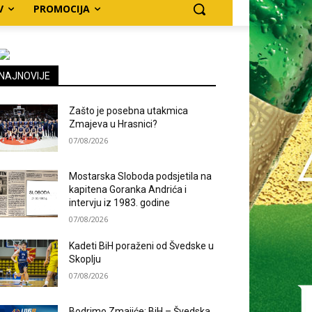
V
PROMOCIJA
NAJNOVIJE
Zašto je posebna utakmica
Zmajeva u Hrasnici?
07/08/2026
Mostarska Sloboda podsjetila na
kapitena Goranka Andrića i
intervju iz 1983. godine
07/08/2026
Kadeti BiH poraženi od Švedske u
Skoplju
07/08/2026
Bodrimo Zmajiće: BiH – Švedska