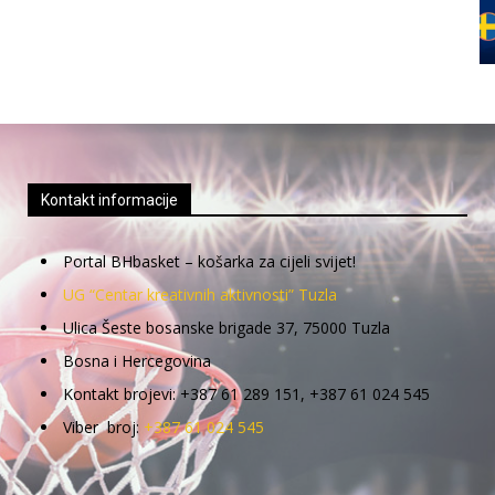
Kontakt informacije
Portal BHbasket – košarka za cijeli svijet!
UG “Centar kreativnih aktivnosti” Tuzla
Ulica Šeste bosanske brigade 37, 75000 Tuzla
Bosna i Hercegovina
Kontakt brojevi: +387 61 289 151, +387 61 024 545
Viber broj:
+387 61 024 545