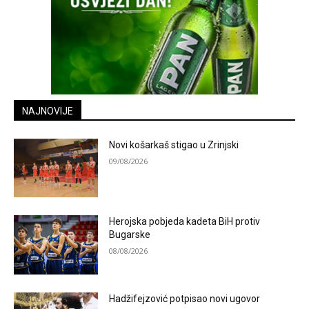
NAJNOVIJE
Novi košarkaš stigao u Zrinjski
09/08/2026
Herojska pobjeda kadeta BiH protiv
Bugarske
08/08/2026
Hadžifejzović potpisao novi ugovor