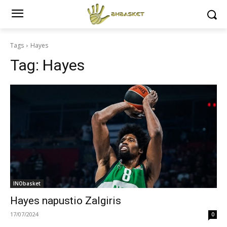
Tags
Hayes
Tag:
Hayes
INObasket
Hayes napustio Zalgiris
17/07/2024
0