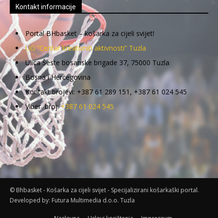
Kontakt informacije
Portal BHbasket – košarka za cijeli svijet!
UG “Centar kreativnih aktivnosti” Tuzla
Ulica Šeste bosanske brigade 37, 75000 Tuzla
Bosna i Hercegovina
Kontakt brojevi: +387 61 289 151, +387 61 024 545
Viber broj:
+387 61 024 545
© Bhbasket - Košarka za cijeli svijet - Specijalizirani košarkaški portal.
Developed by:
Futura Multimedia d.o.o. Tuzla