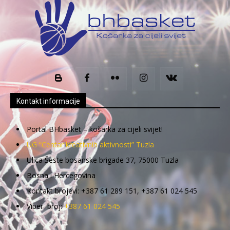
Kontakt informacije
Portal BHbasket – košarka za cijeli svijet!
UG “Centar kreativnih aktivnosti” Tuzla
Ulica Šeste bosanske brigade 37, 75000 Tuzla
Bosna i Hercegovina
Kontakt brojevi: +387 61 289 151, +387 61 024 545
Viber broj:
+387 61 024 545