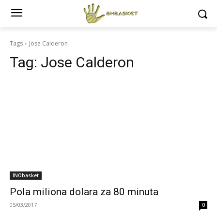
Tags
Jose Calderon
Tag:
Jose Calderon
INObasket
Pola miliona dolara za 80 minuta
05/03/2017
0