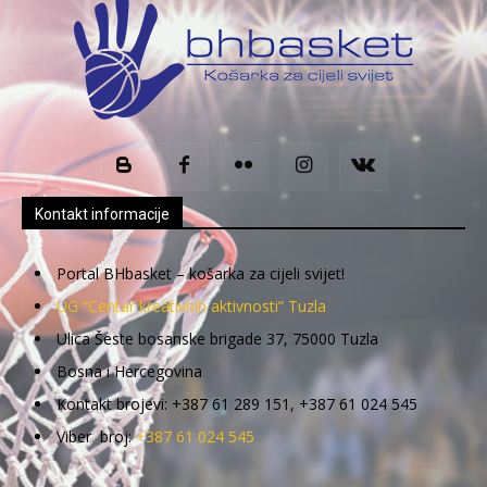
Kontakt informacije
Portal BHbasket – košarka za cijeli svijet!
UG “Centar kreativnih aktivnosti” Tuzla
Ulica Šeste bosanske brigade 37, 75000 Tuzla
Bosna i Hercegovina
Kontakt brojevi: +387 61 289 151, +387 61 024 545
Viber broj:
+387 61 024 545