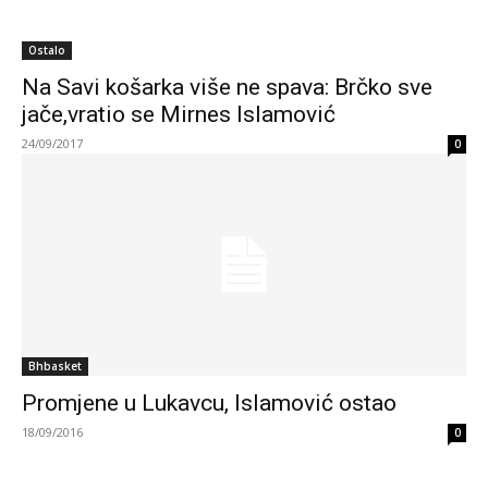
Ostalo
Na Savi košarka više ne spava: Brčko sve
jače,vratio se Mirnes Islamović
24/09/2017
0
Bhbasket
Promjene u Lukavcu, Islamović ostao
18/09/2016
0