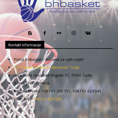
Kontakt informacije
Portal BHbasket – košarka za cijeli svijet!
UG “Centar kreativnih aktivnosti” Tuzla
Ulica Šeste bosanske brigade 37, 75000 Tuzla
Bosna i Hercegovina
Kontakt brojevi: +387 61 289 151, +387 61 024 545
Viber broj:
+387 61 024 545