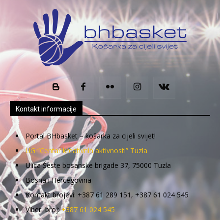
Kontakt informacije
Portal BHbasket – košarka za cijeli svijet!
UG “Centar kreativnih aktivnosti” Tuzla
Ulica Šeste bosanske brigade 37, 75000 Tuzla
Bosna i Hercegovina
Kontakt brojevi: +387 61 289 151, +387 61 024 545
Viber broj:
+387 61 024 545