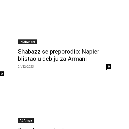
INObasket
Shabazz se preporodio: Napier
blistao u debiju za Armani
24/12/2023
0
0
ABA liga