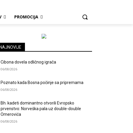
V
PROMOCIJA
NAJNOVIJE
Cibona dovela odličnog igrača
06/08/2026
Poznato kada Bosna počinje sa pripremama
06/08/2026
Bh. kadeti dominantno otvorili Evropsko
prvenstvo: Norveška pala uz double-double
Omerovića
06/08/2026