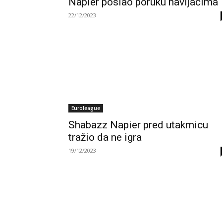
Napier poslao poruku navijačima
22/12/2023
Euroleague
Shabazz Napier pred utakmicu
tražio da ne igra
19/12/2023