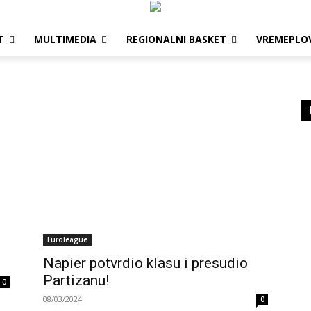
T
MULTIMEDIA
REGIONALNI BASKET
VREMEPLO
Euroleague
Napier potvrdio klasu i presudio
Partizanu!
0
08/03/2024
0