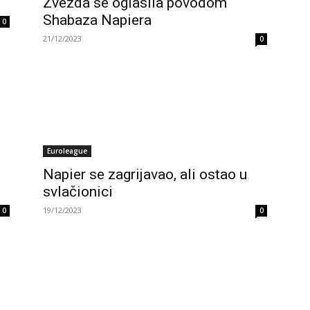
Zvezda se oglasila povodom
Shabaza Napiera
0
21/12/2023
0
Euroleague
Napier se zagrijavao, ali ostao u
svlačionici
19/12/2023
0
0