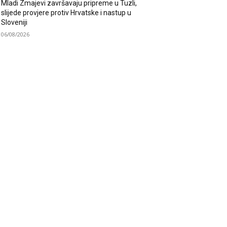
Mladi Zmajevi završavaju pripreme u Tuzli,
slijede provjere protiv Hrvatske i nastup u
Sloveniji
06/08/2026