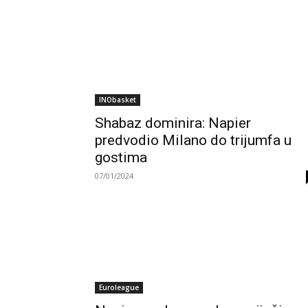
INObasket
Shabaz dominira: Napier
predvodio Milano do trijumfa u
gostima
07/01/2024
Euroleague