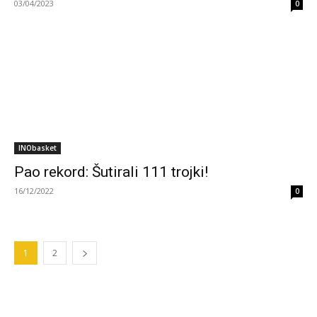
03/04/2023
0
INObasket
Pao rekord: Šutirali 111 trojki!
16/12/2022
0
1
2