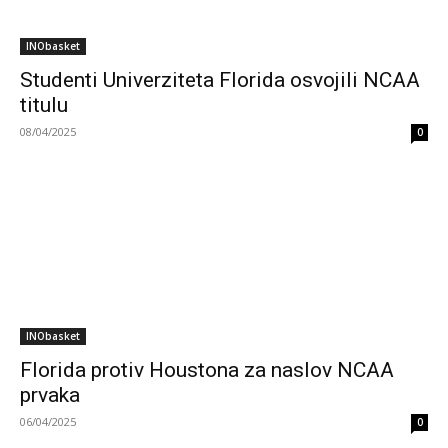
INObasket
Studenti Univerziteta Florida osvojili NCAA
titulu
08/04/2025
0
INObasket
Florida protiv Houstona za naslov NCAA
prvaka
06/04/2025
0