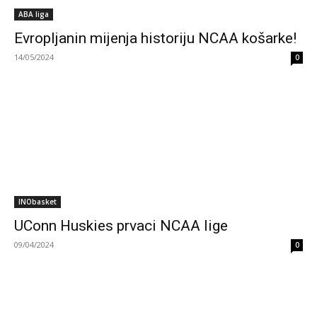
ABA liga
Evropljanin mijenja historiju NCAA košarke!
14/05/2024
0
INObasket
UConn Huskies prvaci NCAA lige
09/04/2024
0