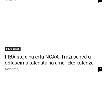
0
INObasket
FIBA staje na crtu NCAA: Traži se red u
odlascima talenata na američke koledže
16/05/2025
0