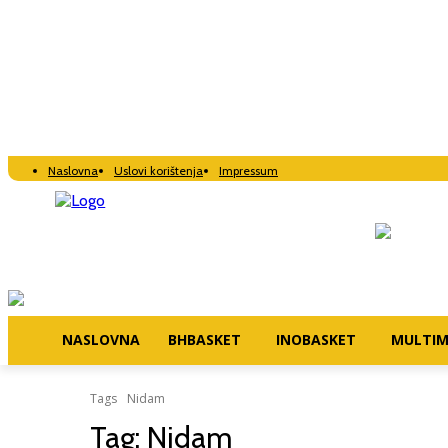
Naslovna
Uslovi korištenja
Impressum
NASLOVNA
BHBASKET
INOBASKET
MULTIM
Tags
Nidam
Tag:
Nidam