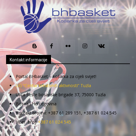
Kontakt informacije
Portal BHbasket – košarka za cijeli svijet!
UG “Centar kreativnih aktivnosti” Tuzla
Ulica Šeste bosanske brigade 37, 75000 Tuzla
Bosna i Hercegovina
Kontakt brojevi: +387 61 289 151, +387 61 024 545
Viber broj:
+387 61 024 545