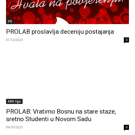
PR
PROLAB proslavlja deceniju postajanja
01/12/2023
0
ABA liga
PROLAB: Vratimo Bosnu na stare staze,
sretno Studenti u Novom Sadu
04/10/2023
0