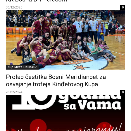
30/12/2025
0
Kup Mirza Delibašić
Prolab čestitka Bosni Meridianbet za
osvajanje trofeja Kinđetovog Kupa
20/02/2024
0