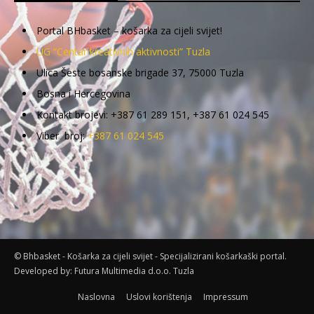
Portal BHbasket – košarka za cijeli svijet!
UG “Centar kreativnih aktivnosti” Tuzla
Ulica Šeste bosanske brigade 37, 75000 Tuzla
Bosna i Hercegovina
Kontakt brojevi: +387 61 289 151, +387 61 024 545
Viber broj:
+387 61 024 545
© Bhbasket - Košarka za cijeli svijet - Specijalizirani košarkaški portal.
Developed by:
Futura Multimedia d.o.o. Tuzla
Naslovna
Uslovi korištenja
Impressum