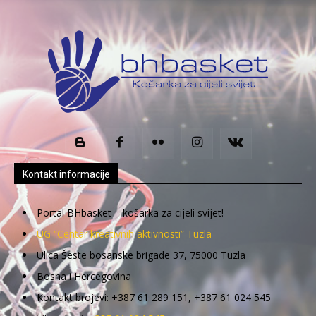
Kontakt informacije
Portal BHbasket – košarka za cijeli svijet!
UG “Centar kreativnih aktivnosti” Tuzla
Ulica Šeste bosanske brigade 37, 75000 Tuzla
Bosna i Hercegovina
Kontakt brojevi: +387 61 289 151, +387 61 024 545