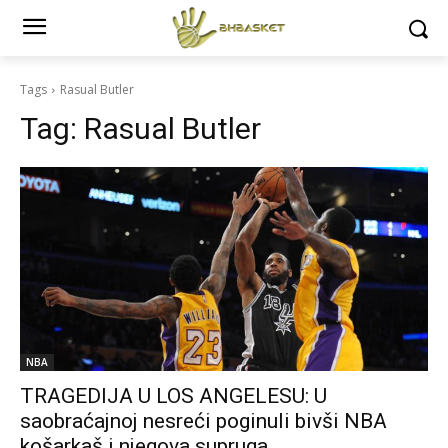
Tags
Rasual Butler
Tag:
Rasual Butler
NBA
TRAGEDIJA U LOS ANGELESU: U
saobraćajnoj nesreći poginuli bivši NBA
košarkaš i njegova supruga