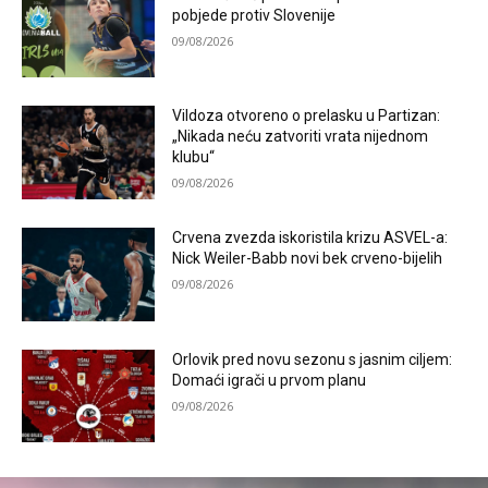
pobjede protiv Slovenije
09/08/2026
Vildoza otvoreno o prelasku u Partizan:
„Nikada neću zatvoriti vrata nijednom
klubu“
09/08/2026
Crvena zvezda iskoristila krizu ASVEL-a:
Nick Weiler-Babb novi bek crveno-bijelih
09/08/2026
Orlovik pred novu sezonu s jasnim ciljem:
Domaći igrači u prvom planu
09/08/2026