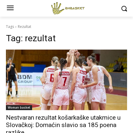
Tags
Rezultat
Tag:
rezultat
Woman basket
Nestvaran rezultat košarkaške utakmice u
Slovačkoj: Domaćin slavio sa 185 poena
razlike