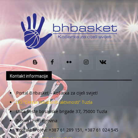
Kontakt informacije
Portal BHbasket – košarka za cijeli svijet!
UG “Centar kreativnih aktivnosti” Tuzla
Ulica Šeste bosanske brigade 37, 75000 Tuzla
Bosna i Hercegovina
Kontakt brojevi: +387 61 289 151, +387 61 024 545