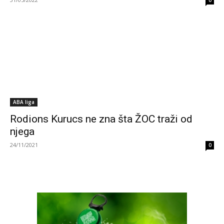
0
ABA liga
Rodions Kurucs ne zna šta ŽOC traži od
njega
24/11/2021
0