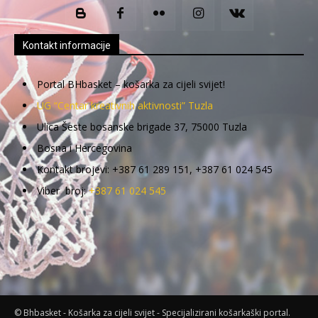
Kontakt informacije
Portal BHbasket – košarka za cijeli svijet!
UG “Centar kreativnih aktivnosti” Tuzla
Ulica Šeste bosanske brigade 37, 75000 Tuzla
Bosna i Hercegovina
Kontakt brojevi: +387 61 289 151, +387 61 024 545
Viber broj:
+387 61 024 545
© Bhbasket - Košarka za cijeli svijet - Specijalizirani košarkaški portal.