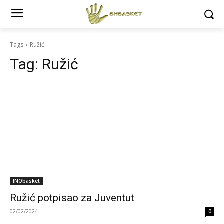
Tags
Ružić
Tag:
Ružić
INObasket
Ružić potpisao za Juventut
02/02/2024
0