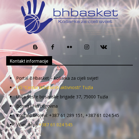
Kontakt informacije
Portal BHbasket – košarka za cijeli svijet!
UG “Centar kreativnih aktivnosti” Tuzla
Ulica Šeste bosanske brigade 37, 75000 Tuzla
Bosna i Hercegovina
Kontakt brojevi: +387 61 289 151, +387 61 024 545
Viber broj:
+387 61 024 545