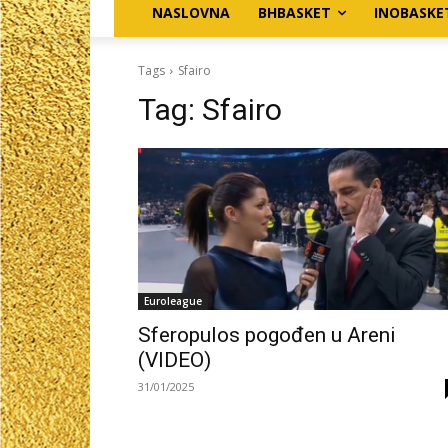
NASLOVNA
BHBASKET
INOBASKE
Tags
Sfairo
Tag:
Sfairo
Euroleague
Sferopulos pogođen u Areni
(VIDEO)
31/01/2025