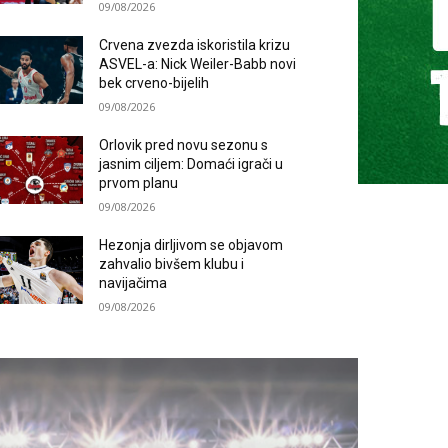
09/08/2026
Crvena zvezda iskoristila krizu
ASVEL-a: Nick Weiler-Babb novi
bek crveno-bijelih
09/08/2026
Orlovik pred novu sezonu s
jasnim ciljem: Domaći igrači u
prvom planu
09/08/2026
Hezonja dirljivom se objavom
zahvalio bivšem klubu i
navijačima
09/08/2026