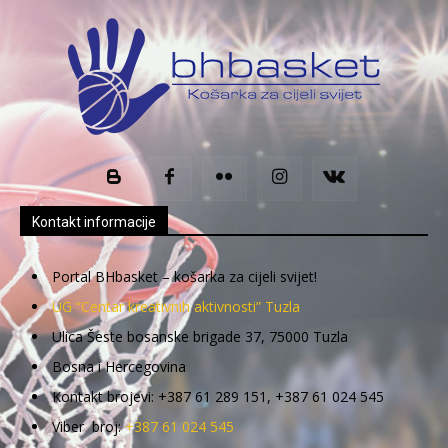
Kontakt informacije
Portal BHbasket – košarka za cijeli svijet!
UG “Centar kreativnih aktivnosti” Tuzla
Ulica Šeste bosanske brigade 37, 75000 Tuzla
Bosna i Hercegovina
Kontakt brojevi: +387 61 289 151, +387 61 024 545
Viber broj:
+387 61 024 545