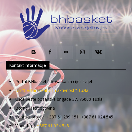
Kontakt informacije
Portal BHbasket – košarka za cijeli svijet!
UG “Centar kreativnih aktivnosti” Tuzla
Ulica Šeste bosanske brigade 37, 75000 Tuzla
Bosna i Hercegovina
Kontakt brojevi: +387 61 289 151, +387 61 024 545
Viber broj:
+387 61 024 545