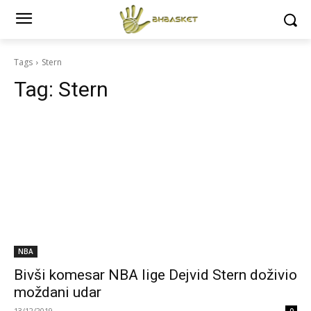
Tags
Stern
Tag:
Stern
NBA
Bivši komesar NBA lige Dejvid Stern doživio
moždani udar
13/12/2019