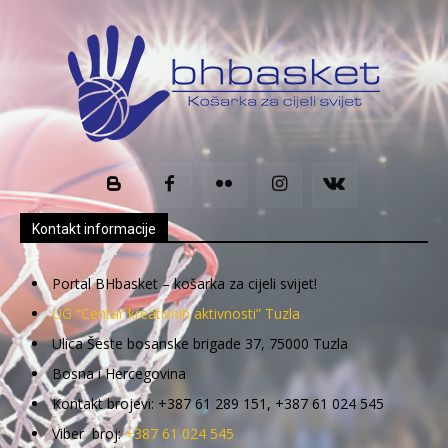
Kontakt informacije
Portal BHbasket – košarka za cijeli svijet!
UG “Centar kreativnih aktivnosti” Tuzla
Ulica Šeste bosanske brigade 37, 75000 Tuzla
Bosna i Hercegovina
Kontakt brojevi: +387 61 289 151, +387 61 024 545
Viber broj:
+387 61 024 545