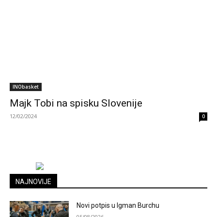
INObasket
Majk Tobi na spisku Slovenije
12/02/2024
0
NAJNOVIJE
Novi potpis u Igman Burchu
05/08/2026