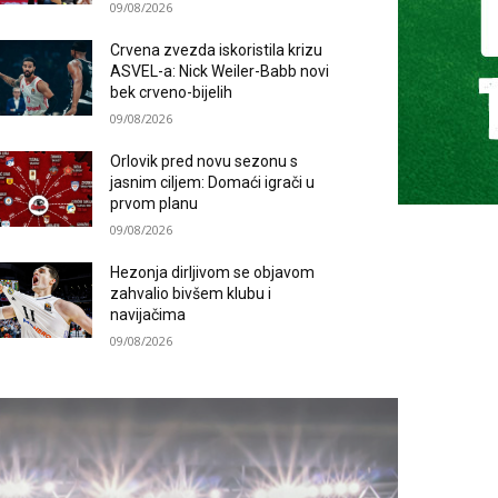
09/08/2026
Crvena zvezda iskoristila krizu
ASVEL-a: Nick Weiler-Babb novi
bek crveno-bijelih
09/08/2026
Orlovik pred novu sezonu s
jasnim ciljem: Domaći igrači u
prvom planu
09/08/2026
Hezonja dirljivom se objavom
zahvalio bivšem klubu i
navijačima
09/08/2026