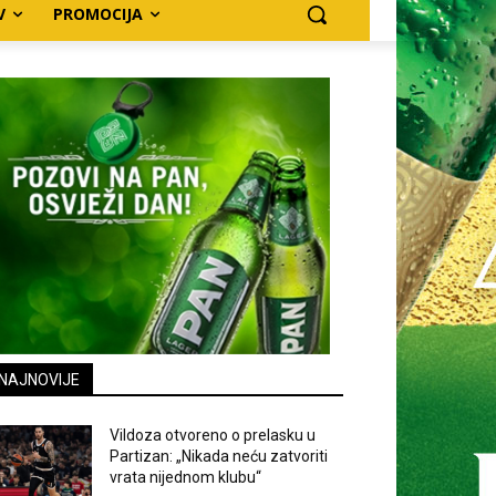
V
PROMOCIJA
NAJNOVIJE
Vildoza otvoreno o prelasku u
Partizan: „Nikada neću zatvoriti
vrata nijednom klubu“