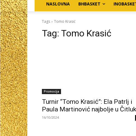
NASLOVNA
BHBASKET
INOBASKE
Tags
Tomo Krasić
Tag:
Tomo Krasić
Promocija
Turnir “Tomo Krasić”: Ela Patrlj i
Paula Martinović najbolje u Čitlu
16/10/2024