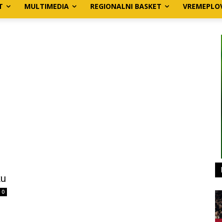
T
MULTIMEDIA
REGIONALNI BASKET
VREMEPLO
ku
0