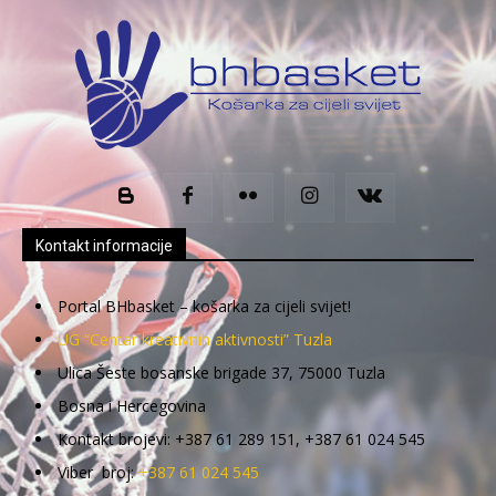
Kontakt informacije
Portal BHbasket – košarka za cijeli svijet!
UG “Centar kreativnih aktivnosti” Tuzla
Ulica Šeste bosanske brigade 37, 75000 Tuzla
Bosna i Hercegovina
Kontakt brojevi: +387 61 289 151, +387 61 024 545
Viber broj:
+387 61 024 545