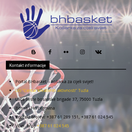
Kontakt informacije
Portal BHbasket – košarka za cijeli svijet!
UG “Centar kreativnih aktivnosti” Tuzla
Ulica Šeste bosanske brigade 37, 75000 Tuzla
Bosna i Hercegovina
Kontakt brojevi: +387 61 289 151, +387 61 024 545
Viber broj:
+387 61 024 545