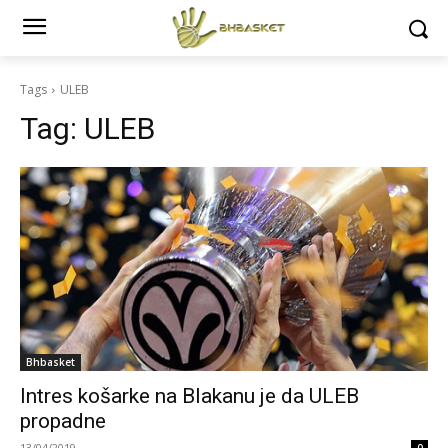
Tags
ULEB
Tag:
ULEB
Bhbasket
Intres košarke na Blakanu je da ULEB
propadne
13/04/2019