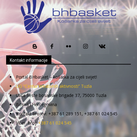
Kontakt informacije
Portal BHbasket – košarka za cijeli svijet!
UG “Centar kreativnih aktivnosti” Tuzla
Ulica Šeste bosanske brigade 37, 75000 Tuzla
Bosna i Hercegovina
Kontakt brojevi: +387 61 289 151, +387 61 024 545
Viber broj:
+387 61 024 545