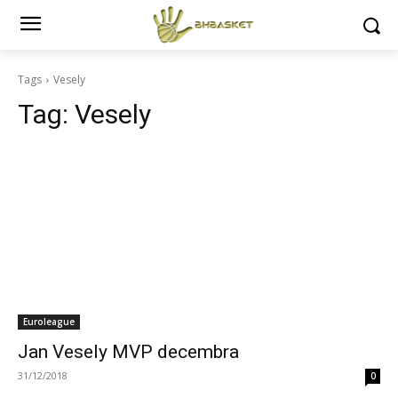
Tags
Vesely
Tag:
Vesely
Euroleague
Jan Vesely MVP decembra
31/12/2018
0