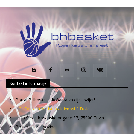
Kontakt informacije
Portal BHbasket – košarka za cijeli svijet!
UG “Centar kreativnih aktivnosti” Tuzla
Ulica Šeste bosanske brigade 37, 75000 Tuzla
Bosna i Hercegovina