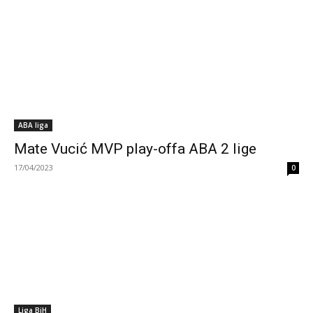
ABA liga
Mate Vucić MVP play-offa ABA 2 lige
17/04/2023
0
Liga BiH