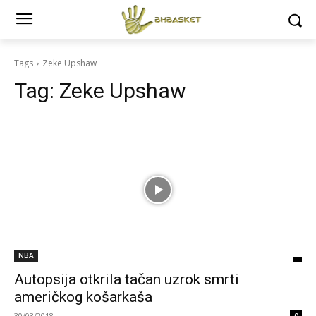
Tags
Zeke Upshaw
Tag:
Zeke Upshaw
NBA
Autopsija otkrila tačan uzrok smrti
američkog košarkaša
30/03/2018