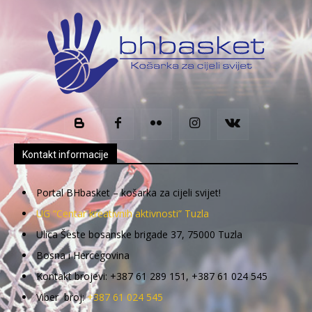
Kontakt informacije
Portal BHbasket – košarka za cijeli svijet!
UG “Centar kreativnih aktivnosti” Tuzla
Ulica Šeste bosanske brigade 37, 75000 Tuzla
Bosna i Hercegovina
Kontakt brojevi: +387 61 289 151, +387 61 024 545
Viber broj:
+387 61 024 545