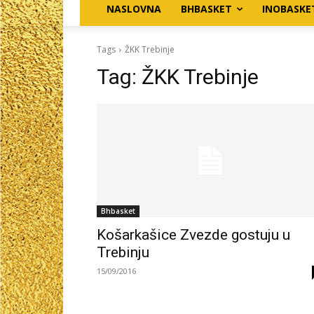
NASLOVNA
BHBASKET
INOBASKE
Tags
ŽKK Trebinje
Tag:
ŽKK Trebinje
Bhbasket
Košarkašice Zvezde gostuju u
Trebinju
15/09/2016