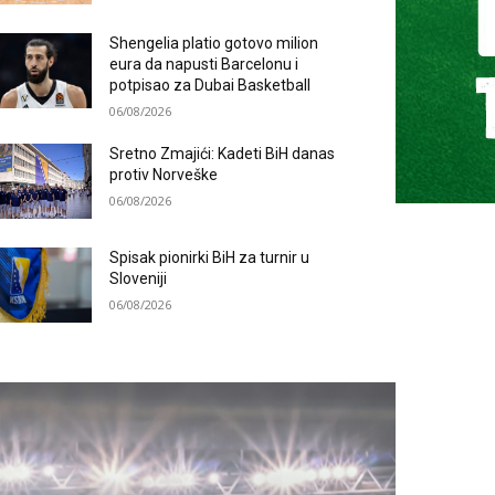
Shengelia platio gotovo milion
eura da napusti Barcelonu i
potpisao za Dubai Basketball
06/08/2026
Sretno Zmajići: Kadeti BiH danas
protiv Norveške
06/08/2026
Spisak pionirki BiH za turnir u
Sloveniji
06/08/2026