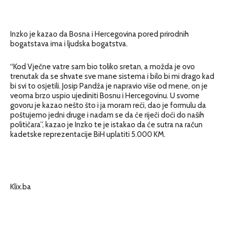
Inzko je kazao da Bosna i Hercegovina pored prirodnih
bogatstava ima i ljudska bogatstva.
“Kod Vječne vatre sam bio toliko sretan, a možda je ovo
trenutak da se shvate sve mane sistema i bilo bi mi drago kad
bi svi to osjetili. Josip Pandža je napravio više od mene, on je
veoma brzo uspio ujediniti Bosnu i Hercegovinu. U svome
govoru je kazao nešto što i ja moram reći, dao je formulu da
poštujemo jedni druge i nadam se da će riječi doći do naših
političara”, kazao je Inzko te je istakao da će sutra na račun
kadetske reprezentacije BiH uplatiti 5.000 KM.
Klix.ba