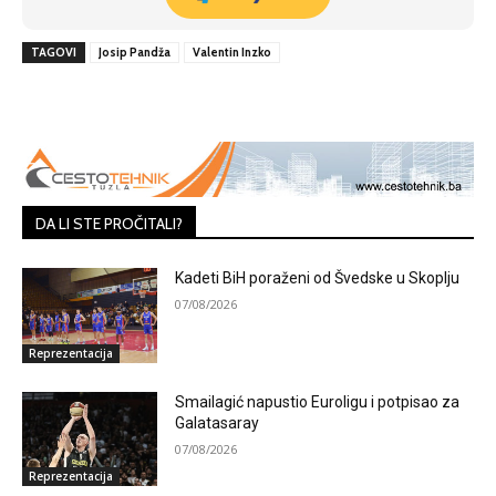
TAGOVI
Josip Pandža
Valentin Inzko
DA LI STE PROČITALI?
Kadeti BiH poraženi od Švedske u Skoplju
07/08/2026
Reprezentacija
Smailagić napustio Euroligu i potpisao za
Galatasaray
07/08/2026
Reprezentacija