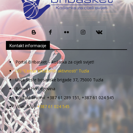
Kontakt informacije
Portal BHbasket – košarka za cijeli svijet!
UG “Centar kreativnih aktivnosti” Tuzla
Ulica Šeste bosanske brigade 37, 75000 Tuzla
Bosna i Hercegovina
Kontakt brojevi: +387 61 289 151, +387 61 024 545
Viber broj:
+387 61 024 545