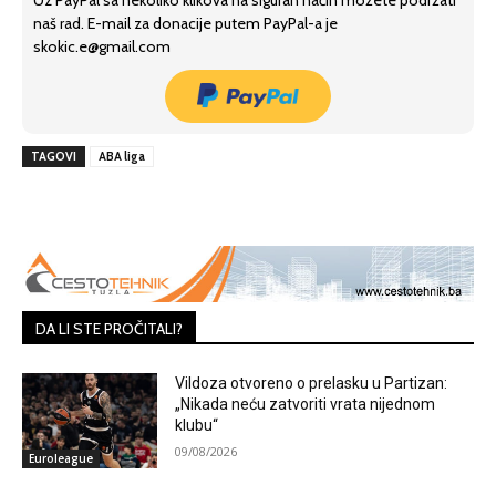
naš rad. E-mail za donacije putem PayPal-a je
skokic.e@gmail.com
TAGOVI
ABA liga
DA LI STE PROČITALI?
Vildoza otvoreno o prelasku u Partizan:
„Nikada neću zatvoriti vrata nijednom
klubu“
09/08/2026
Euroleague