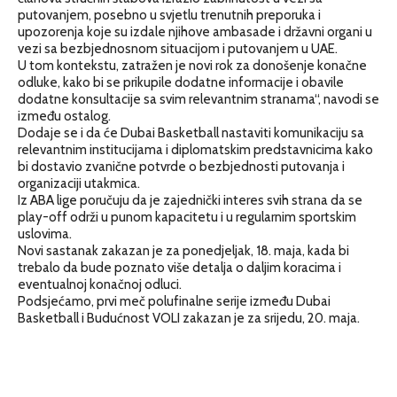
putovanjem, posebno u svjetlu trenutnih preporuka i
upozorenja koje su izdale njihove ambasade i državni organi u
vezi sa bezbjednosnom situacijom i putovanjem u UAE.
U tom kontekstu, zatražen je novi rok za donošenje konačne
odluke, kako bi se prikupile dodatne informacije i obavile
dodatne konsultacije sa svim relevantnim stranama“, navodi se
između ostalog.
Dodaje se i da će Dubai Basketball nastaviti komunikaciju sa
relevantnim institucijama i diplomatskim predstavnicima kako
bi dostavio zvanične potvrde o bezbjednosti putovanja i
organizaciji utakmica.
Iz ABA lige poručuju da je zajednički interes svih strana da se
play-off održi u punom kapacitetu i u regularnim sportskim
uslovima.
Novi sastanak zakazan je za ponedjeljak, 18. maja, kada bi
trebalo da bude poznato više detalja o daljim koracima i
eventualnoj konačnoj odluci.
Podsjećamo, prvi meč polufinalne serije između Dubai
Basketball i Budućnost VOLI zakazan je za srijedu, 20. maja.