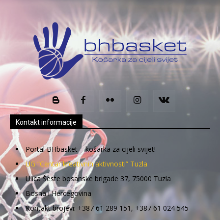
Kontakt informacije
Portal BHbasket – košarka za cijeli svijet!
UG “Centar kreativnih aktivnosti” Tuzla
Ulica Šeste bosanske brigade 37, 75000 Tuzla
Bosna i Hercegovina
Kontakt brojevi: +387 61 289 151, +387 61 024 545