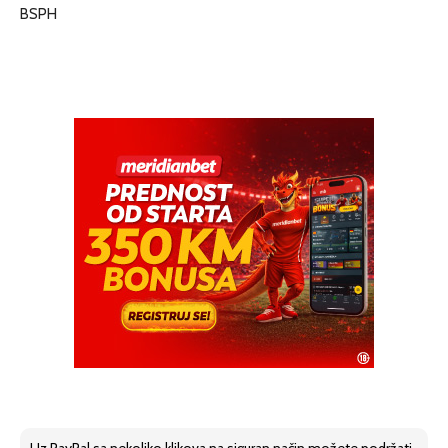
BSPH
Uz PayPal sa nekoliko klikova na siguran način možete podržati