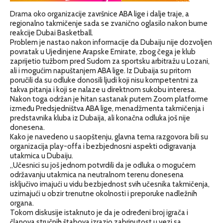
Drama oko organizacije završnice ABA lige i dalje traje, a
regionalno takmičenje sada se zvanično oglasilo nakon burne
reakcije Dubai Basketball.
Problem je nastao nakon informacije da Dubaiju nije dozvoljen
povratak u Ujedinjene Arapske Emirate, zbog čega je klub
zaprijetio tužbom pred Sudom za sportsku arbitražu u Lozani,
ali i mogućim napuštanjem ABA lige. Iz Dubaija su pritom
poručili da su odluke donosili ljudi koji nisu kompetentni za
takva pitanja i koji se nalaze u direktnom sukobu interesa.
Nakon toga održan je hitan sastanak putem Zoom platforme
između Predsjedništva ABA lige, menadžmenta takmičenja i
predstavnika kluba iz Dubaija, ali konačna odluka još nije
donesena.
Kako je navedeno u saopštenju, glavna tema razgovora bili su
organizacija play-offa i bezbjednosni aspekti odigravanja
utakmica u Dubaiju.
„Učesnici su još jednom potvrdili da je odluka o mogućem
održavanju utakmica na neutralnom terenu donesena
isključivo imajući u vidu bezbjednost svih učesnika takmičenja,
uzimajući u obzir trenutne okolnosti i preporuke nadležnih
organa.
Tokom diskusije istaknuto je da je određeni broj igrača i
članova stručnih štabova izrazio zabrinutost u vezi sa