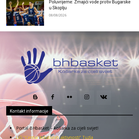
Poluvrijeme: Zmajići vode protiv Bugarske
u Skoplju
08/08/2026
Kontakt informacije
Portal BHbasket – košarka za cijeli svijet!
UG “Centar kreativnih aktivnosti” Tuzla