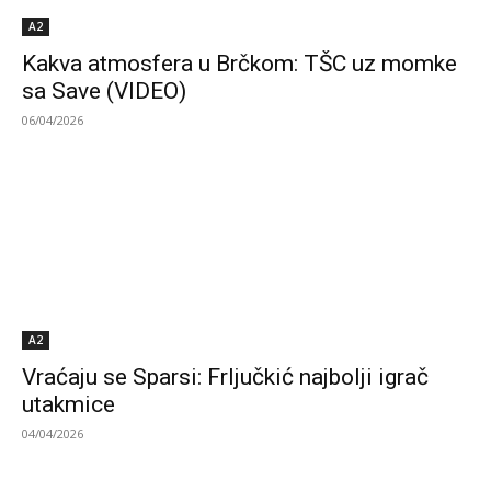
A2
Kakva atmosfera u Brčkom: TŠC uz momke
sa Save (VIDEO)
06/04/2026
A2
Vraćaju se Sparsi: Frljučkić najbolji igrač
utakmice
04/04/2026