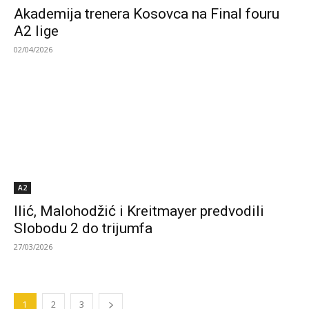
Akademija trenera Kosovca na Final fouru
A2 lige
02/04/2026
A2
Ilić, Malohodžić i Kreitmayer predvodili
Slobodu 2 do trijumfa
27/03/2026
1
2
3