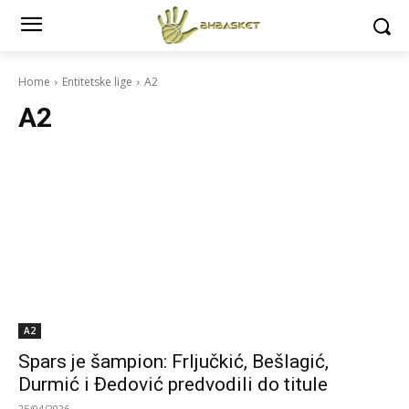
Home
Entitetske lige
A2
A2
A2
Spars je šampion: Frljučkić, Bešlagić,
Durmić i Đedović predvodili do titule
25/04/2026