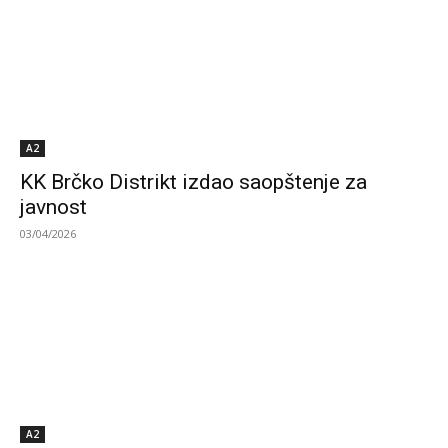
A2
KK Brčko Distrikt izdao saopštenje za
javnost
03/04/2026
A2