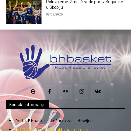
Poluvrijeme: Zmajići vode protiv Bugarske
u Skoplju
08/08/2026
Kontakt informacije
Portal BHbasket – košarka za cijeli svijet!
UG “Centar kreativnih aktivnosti” Tuzla