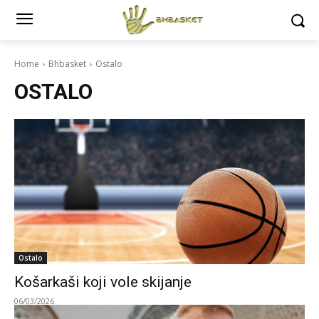
Home
Bhbasket
Ostalo
OSTALO
Ostalo
Košarkaši koji vole skijanje
06/03/2026