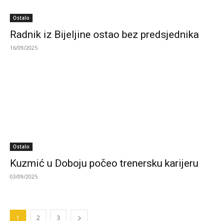
Ostalo
Radnik iz Bijeljine ostao bez predsjednika
16/09/2025
Ostalo
Kuzmić u Doboju počeo trenersku karijeru
03/09/2025
1
2
3