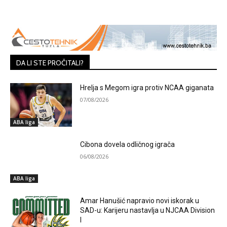
DA LI STE PROČITALI?
Hrelja s Megom igra protiv NCAA giganata
07/08/2026
ABA liga
Cibona dovela odličnog igrača
06/08/2026
ABA liga
Amar Hanušić napravio novi iskorak u
SAD-u: Karijeru nastavlja u NJCAA Division
I