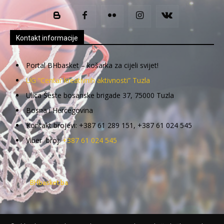
Kontakt informacije
Portal BHbasket – košarka za cijeli svijet!
UG “Centar kreativnih aktivnosti” Tuzla
Ulica Šeste bosanske brigade 37, 75000 Tuzla
Bosna i Hercegovina
Kontakt brojevi: +387 61 289 151, +387 61 024 545
Viber broj:
+387 61 024 545
BHbasket.ba