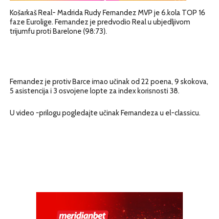
Košarkaš Real- Madrida Rudy Fernandez MVP je 6.kola TOP 16
faze Eurolige. Fernandez je predvodio Real u ubjedljivom
trijumfu proti Barelone (98:73).
Fernandez je protiv Barce imao učinak od 22 poena, 9 skokova,
5 asistencija i 3 osvojene lopte za index korisnosti 38.
U video -prilogu pogledajte učinak Fernandeza u el-classicu.