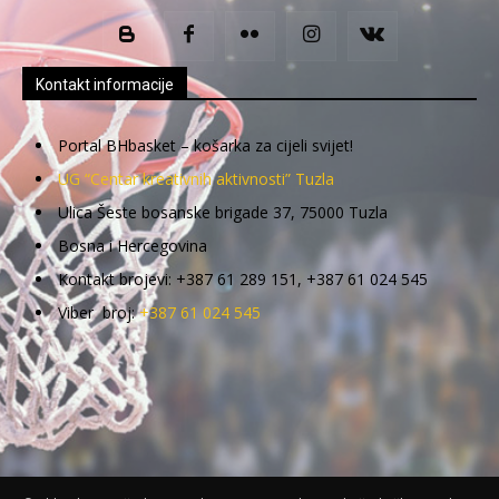
Kontakt informacije
Portal BHbasket – košarka za cijeli svijet!
UG “Centar kreativnih aktivnosti” Tuzla
Ulica Šeste bosanske brigade 37, 75000 Tuzla
Bosna i Hercegovina
Kontakt brojevi: +387 61 289 151, +387 61 024 545
Viber broj:
+387 61 024 545