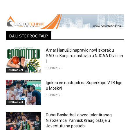
DA LI STE PROČITALI?
Amar Hanušić napravio novi iskorak u
SAD-u: Karijeru nastavlja u NJCAA Division
I
06/08/2026
INObasket
Igokea će nastupiti na Superkupu VTB lige
u Moskvi
05/08/2026
INObasket
Dubai Basketball doveo talentiranog
Nizozemca: Yannick Kraag ostaje u
Joventutu na posudbi