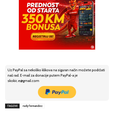
Uz PayPal sa nekoliko klikova na siguran način možete podržati
naš rad. E-mail za donacije putem PayPal-a je
skokic.e@gmail.com
TAGOVI
rudy fernandez